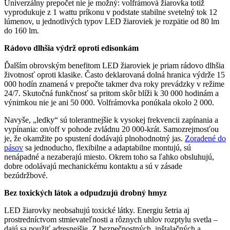
Univerzálny prepočet nie je možný: volfrámová žiarovka totiž
vyprodukuje z 1 wattu príkonu v podstate stabilne svetelný tok 12
lúmenov, u jednotlivých typov LED žiaroviek je rozpätie od 80 lm
do 160 lm.
Rádovo dlhšia výdrž oproti edisonkám
Ďalším obrovským benefitom LED žiaroviek je priam rádovo dlhšia
životnosť oproti klasike. Často deklarovaná dolná hranica výdrže 15
000 hodín znamená v prepočte takmer dva roky prevádzky v režime
24/7. Skutočná funkčnosť sa pritom skôr blíži k 30 000 hodinám a
výnimkou nie je ani 50 000. Volfrámovka ponúkala okolo 2 000.
Navyše, „ledky“ sú tolerantnejšie k vysokej frekvencii zapínania a
vypínania: on/off v pohode zvládnu 20 000-krát. Samozrejmosťou
je, že okamžite po spustení dodávajú plnohodnotný jas.
Zoradené do
pásov
sa jednoducho, flexibilne a adaptabilne montujú, sú
nenápadné a nezaberajú miesto. Okrem toho sa ľahko obsluhujú,
dobre odolávajú mechanickému kontaktu a sú v zásade
bezúdržbové.
Bez toxických látok a odpudzujú drobný hmyz
LED žiarovky neobsahujú toxické látky. Energiu šetria aj
prostredníctvom stmievateľnosti a rôznych uhlov rozptylu svetla –
dajú sa použiť adresnejšie. Z bezpečnostných, inštalačných a