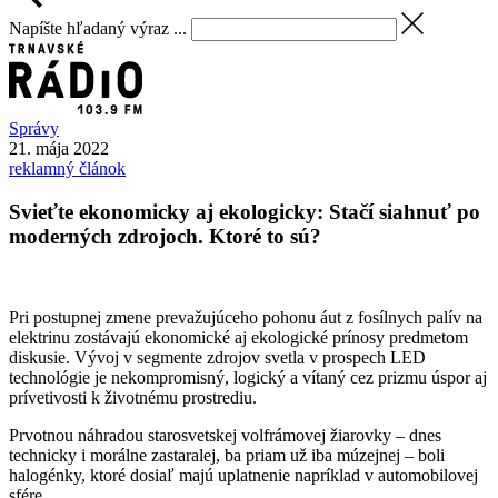
Napíšte hľadaný výraz ...
Správy
21. mája 2022
reklamný článok
Svieťte ekonomicky aj ekologicky: Stačí siahnuť po
moderných zdrojoch. Ktoré to sú?
Pri postupnej zmene prevažujúceho pohonu áut z fosílnych palív na
elektrinu zostávajú ekonomické aj ekologické prínosy predmetom
diskusie. Vývoj v segmente zdrojov svetla v prospech LED
technológie je nekompromisný, logický a vítaný cez prizmu úspor aj
prívetivosti k životnému prostrediu.
Prvotnou náhradou starosvetskej volfrámovej žiarovky – dnes
technicky i morálne zastaralej, ba priam už iba múzejnej – boli
halogénky, ktoré dosiaľ majú uplatnenie napríklad v automobilovej
sfére.