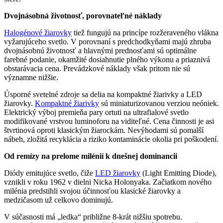
Dvojnásobná životnosť, porovnateľné náklady
Halogénové žiarovky
tiež fungujú na princípe rozžeraveného vlákna
vyžarujúceho svetlo. V porovnaní s predchodkyňami majú zhruba
dvojnásobnú životnosť a hlavnými prednosťami sú optimálne
farebné podanie, okamžité dosiahnutie plného výkonu a priaznivá
obstarávacia cena. Prevádzkové náklady však pritom nie sú
významne nižšie.
Úsporné svetelné zdroje sa delia na kompaktné žiarivky a LED
žiarovky.
Kompaktné žiarivky
sú miniaturizovanou verziou neóniek.
Elektrický výboj premieňa pary ortuti na ultrafialové svetlo
modifikované vrstvou luminoforu na viditeľné. Cena činnosti je asi
štvrtinová oproti klasickým žiarockám. Nevýhodami sú pomalší
nábeh, zložitá recyklácia a riziko kontaminácie okolia pri poškodení.
Od remízy na prelome milénií k dnešnej dominancii
Diódy emitujúce svetlo, čiže
LED žiarovky
(Light Emitting Diode),
vznikli v roku 1962 v dielni Nicka Holonyaka. Začiatkom nového
milénia predstihli svojou účinnosťou klasické žiarovky a
medzičasom už celkovo dominujú.
V súčasnosti má „ledka“ približne 8-krát nižšiu spotrebu.