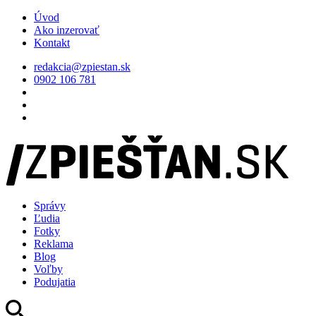
Úvod
Ako inzerovať
Kontakt
redakcia@zpiestan.sk
0902 106 781
Správy
Ľudia
Fotky
Reklama
Blog
Voľby
Podujatia