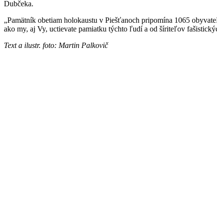
Dubčeka.
„Pamätník obetiam holokaustu v Piešťanoch pripomína 1065 obyvateľov
ako my, aj Vy, uctievate pamiatku týchto ľudí a od šíriteľov fašistick
Text a ilustr. foto: Martin Palkovič