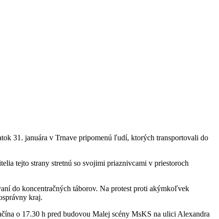
tok 31. januára v Trnave pripomenú ľudí, ktorých transportovali do
a tejto strany stretnú so svojimi priaznivcami v priestoroch
tovaní do koncentračných táborov. Na protest proti akýmkoľvek
osprávny kraj.
začína o 17.30 h pred budovou Malej scény MsKS na ulici Alexandra