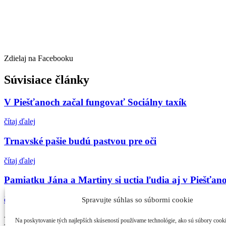
Zdielaj na Facebooku
Súvisiace články
V Piešťanoch začal fungovať Sociálny taxík
čítaj ďalej
Trnavské pašie budú pastvou pre oči
čítaj ďalej
Pamiatku Jána a Martiny si uctia ľudia aj v Piešťan
čítaj ďalej
Spravujte súhlas so súbormi cookie
Najčítanejšie
Na poskytovanie tých najlepších skúseností používame technológie, ako sú súbory cook