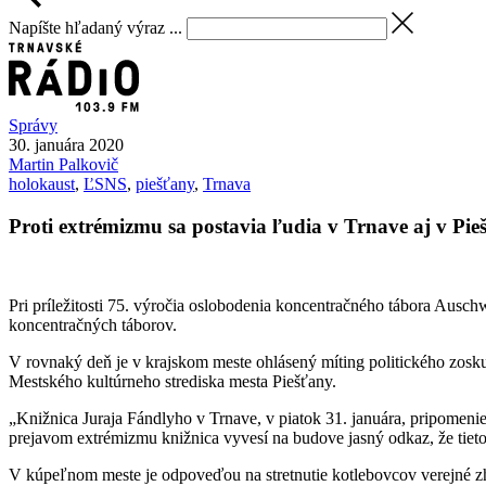
Napíšte hľadaný výraz ...
Správy
30. januára 2020
Martin
Palkovič
holokaust
,
ĽSNS
,
piešťany
,
Trnava
Proti extrémizmu sa postavia ľudia v Trnave aj v Pi
Pri príležitosti 75. výročia oslobodenia koncentračného tábora Ausc
koncentračných táborov.
V rovnaký deň je v krajskom meste ohlásený míting politického zoskup
Mestského kultúrneho strediska mesta Piešťany.
„Knižnica Juraja Fándlyho v Trnave, v piatok 31. januára, pripomenie
prejavom extrémizmu knižnica vyvesí na budove jasný odkaz, že tieto
V kúpeľnom meste je odpoveďou na stretnutie kotlebovcov verejné