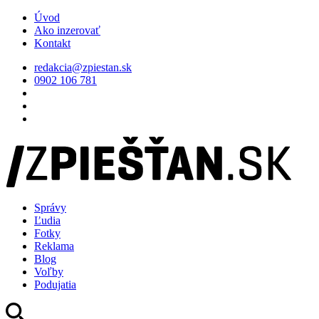
Úvod
Ako inzerovať
Kontakt
redakcia@zpiestan.sk
0902 106 781
Správy
Ľudia
Fotky
Reklama
Blog
Voľby
Podujatia