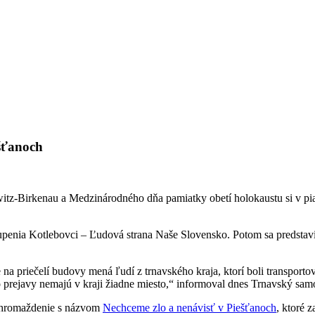
ešťanoch
hwitz-Birkenau a Medzinárodného dňa pamiatky obetí holokaustu si v pia
enia Kotlebovci – Ľudová strana Naše Slovensko. Potom sa predstaviteli
 na priečelí budovy mená ľudí z trnavského kraja, ktorí boli transpor
 prejavy nemajú v kraji žiadne miesto,“ informoval dnes Trnavský sam
 zhromaždenie s názvom
Nechceme zlo a nenávisť v Piešťanoch
, ktoré 