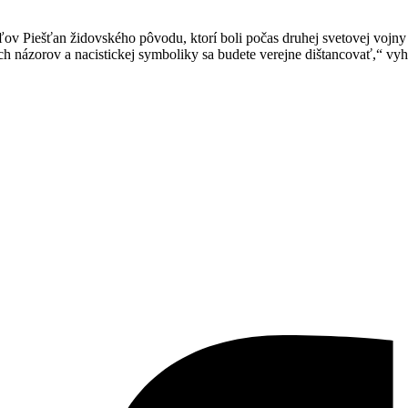
 Piešťan židovského pôvodu, ktorí boli počas druhej svetovej vojny o
ých názorov a nacistickej symboliky sa budete verejne dištancovať,“ vyh