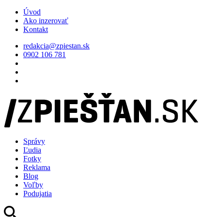
Úvod
Ako inzerovať
Kontakt
redakcia@zpiestan.sk
0902 106 781
Správy
Ľudia
Fotky
Reklama
Blog
Voľby
Podujatia