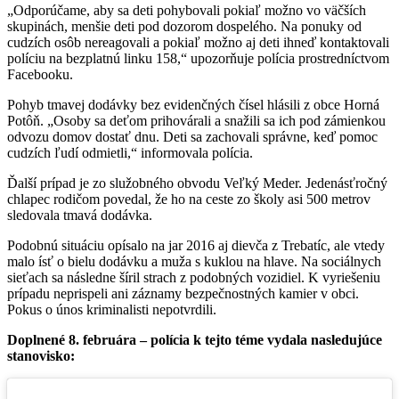
„Odporúčame, aby sa deti pohybovali pokiaľ možno vo väčších
skupinách, menšie deti pod dozorom dospelého. Na ponuky od
cudzích osôb nereagovali a pokiaľ možno aj deti ihneď kontaktovali
políciu na bezplatnú linku 158,“ upozorňuje polícia prostredníctvom
Facebooku.
Pohyb tmavej dodávky bez evidenčných čísel hlásili z obce Horná
Potôň. „Osoby sa deťom prihovárali a snažili sa ich pod zámienkou
odvozu domov dostať dnu. Deti sa zachovali správne, keď pomoc
cudzích ľudí odmietli,“ informovala polícia.
Ďalší prípad je zo služobného obvodu Veľký Meder. Jedenásťročný
chlapec rodičom povedal, že ho na ceste zo školy asi 500 metrov
sledovala tmavá dodávka.
Podobnú situáciu opísalo na jar 2016 aj dievča z Trebatíc, ale vtedy
malo ísť o bielu dodávku a muža s kuklou na hlave. Na sociálnych
sieťach sa následne šíril strach z podobných vozidiel. K vyriešeniu
prípadu neprispeli ani záznamy bezpečnostných kamier v obci.
Pokus o únos kriminalisti nepotvrdili.
Doplnené 8. februára – polícia k tejto téme vydala nasledujúce
stanovisko: