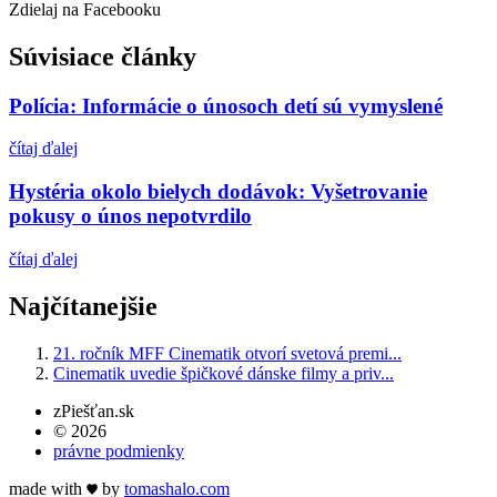
Zdielaj na Facebooku
Súvisiace články
Polícia: Informácie o únosoch detí sú vymyslené
čítaj ďalej
Hystéria okolo bielych dodávok: Vyšetrovanie
pokusy o únos nepotvrdilo
čítaj ďalej
Najčítanejšie
21. ročník MFF Cinematik otvorí svetová premi...
Cinematik uvedie špičkové dánske filmy a priv...
zPiešťan.sk
© 2026
právne podmienky
made with
by
tomas
halo
.com