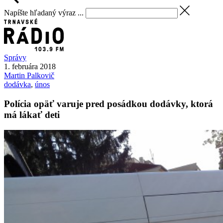
Napíšte hľadaný výraz ...
Správy
1. februára 2018
Martin
Palkovič
dodávka
,
únos
Polícia opäť varuje pred posádkou dodávky, ktorá
má lákať deti