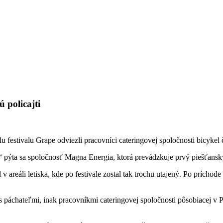
ú policajti
festivalu Grape odviezli pracovníci cateringovej spoločnosti bicykel 
ýta sa spoločnosť Magna Energia, ktorá prevádzkuje prvý piešťanský b
 v areáli letiska, kde po festivale zostal tak trochu utajený. Po prícho
j s páchateľmi, inak pracovníkmi cateringovej spoločnosti pôsobiacej v