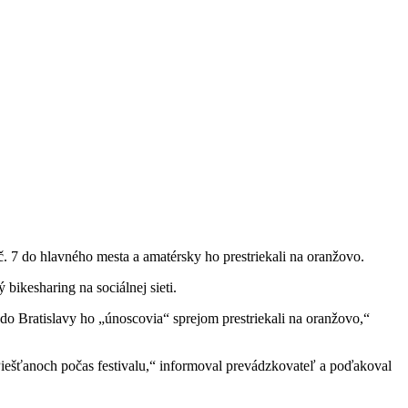
č. 7 do hlavného mesta a amatérsky ho prestriekali na oranžovo.
ikesharing na sociálnej sieti.
de do Bratislavy ho „únoscovia“ sprejom prestriekali na oranžovo,“
 Piešťanoch počas festivalu,“ informoval prevádzkovateľ a poďakoval