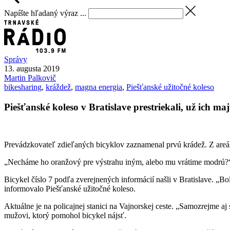
Napíšte hľadaný výraz ...
Správy
13. augusta 2019
Martin
Palkovič
bikesharing
,
kráždež
,
magna energia
,
Piešťanské užitočné koleso
Piešťanské koleso v Bratislave prestriekali, už ich maj
Prevádzkovateľ zdieľaných bicyklov zaznamenal prvú krádež. Z areálu 
„Necháme ho oranžový pre výstrahu iným, alebo mu vrátime modrú?“ p
Bicykel číslo 7 podľa zverejnených informácií našli v Bratislave. „Bol
informovalo Piešťanské užitočné koleso.
Aktuálne je na policajnej stanici na Vajnorskej ceste. „Samozrejme a
mužovi, ktorý pomohol bicykel nájsť.