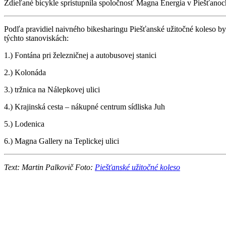
Zdieľané bicykle sprístupnila spoločnosť Magna Energia v Piešťanoch
Podľa pravidiel naivného bikesharingu Piešťanské užitočné koleso by
týchto stanoviskách:
1.) Fontána pri železničnej a autobusovej stanici
2.) Kolonáda
3.) tržnica na Nálepkovej ulici
4.) Krajinská cesta – nákupné centrum sídliska Juh
5.) Lodenica
6.) Magna Gallery na Teplickej ulici
Text: Martin Palkovič Foto:
Piešťanské užitočné koleso