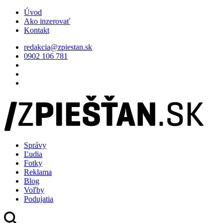
Úvod
Ako inzerovať
Kontakt
redakcia@zpiestan.sk
0902 106 781
Správy
Ľudia
Fotky
Reklama
Blog
Voľby
Podujatia