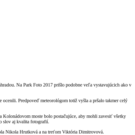
náhradou. Na Park Foto 2017 prišlo podobne veľa vystavujúcich ako v
ie ocenili. Predpoveď meteorológom totiž vyšla a pršalo takmer celý
e na Kolonádovom moste bolo postačujúce, aby mohli zavesiť všetky
lov aj kvalita fotografií.
bola Nikola Hrutková a na treťom Viktória Dimitrovová.