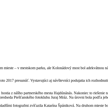
ičnom mieste – v mestskom parku, ale Kolonádový most bol adekvátnou 
Foto 2017 presunúť. Vystavujúci aj návštevníci podujatia ich rozhodnut
aj hostia z nášho partnerského mesta Hajdúnánás. Nakoniec to riešeni
 predseda Piešťanského fotoklubu Juraj Mráz. Na úrovni bola podľa jeho s
i mladšími fotografmi zvíťazila Katarína Špániková. Na druhom mieste 