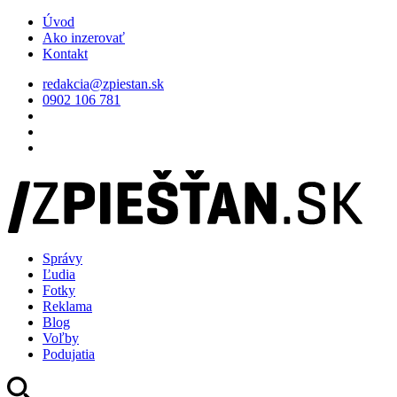
Úvod
Ako inzerovať
Kontakt
redakcia@zpiestan.sk
0902 106 781
Správy
Ľudia
Fotky
Reklama
Blog
Voľby
Podujatia