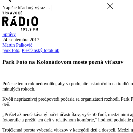
Napíšte hľadaný výraz ...
Správy
24. septembra 2017
Martin
Palkovič
park foto
,
Piešťanský fotoklub
Park Foto na Kolonádovom moste pozná víťazov
Počasie tento rok nedovolilo, aby sa podujatie uskutočnilo na trad
minulých rokoch.
Kvôli nepriaznivej predpovedi počasia sa organizátori rozhodli Park 
deň.
„Prišiel až neočakávaný počet účastníkov, vyše 50 ľudí, medzi nimi 
fotografie a prežiť ten deň v relatívnom komforte,“ hodnotí podujatie
Trojčlenná porota vyberala víťazov v kategórii deti a dospelí. Medz