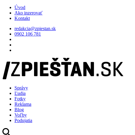
Úvod
Ako inzerovať
Kontakt
redakcia@zpiestan.sk
0902 106 781
Správy
Ľudia
Fotky
Reklama
Blog
Voľby
Podujatia