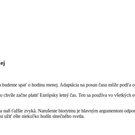
ej
u budeme spať o hodinu menej. Adaptácia na posun času môže podľa od
o chvíle začne platiť Európsky letný čas. Ten sa používa vo všetkých 
 sa naň ťažšie zvyká. Narušenie biorytmu je hlavným argumentom odpor
 si užiť ešte niekoľko hodín slnečného svetla.