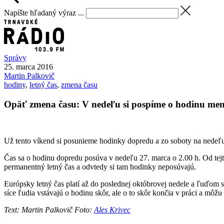
Napíšte hľadaný výraz ...
Správy
25. marca 2016
Martin
Palkovič
hodiny
,
letný čas
,
zmena času
Opäť zmena času: V nedeľu si pospíme o hodinu men
Už tento víkend si posunieme hodinky dopredu a zo soboty na nedeľ
Čas sa o hodinu dopredu posúva v nedeľu 27. marca o 2.00 h. Od tejt
permanentný letný čas a odvtedy si tam hodinky neposúvajú.
Európsky letný čas platí až do poslednej októbrovej nedele a ľuďom
síce ľudia vstávajú o hodinu skôr, ale o to skôr končia v práci a môžu
Text: Martin Palkovič Foto:
Ales Krivec