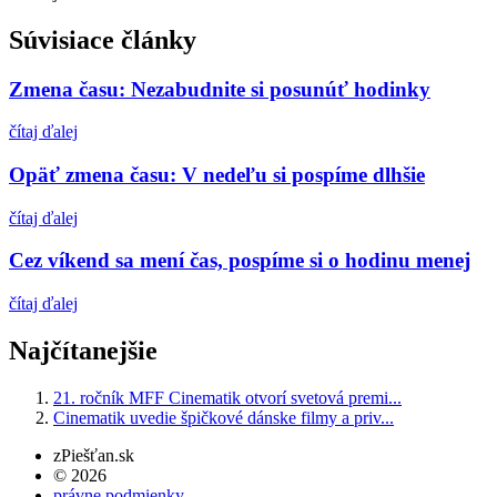
Súvisiace články
Zmena času: Nezabudnite si posunúť hodinky
čítaj ďalej
Opäť zmena času: V nedeľu si pospíme dlhšie
čítaj ďalej
Cez víkend sa mení čas, pospíme si o hodinu menej
čítaj ďalej
Najčítanejšie
21. ročník MFF Cinematik otvorí svetová premi...
Cinematik uvedie špičkové dánske filmy a priv...
zPiešťan.sk
© 2026
právne podmienky