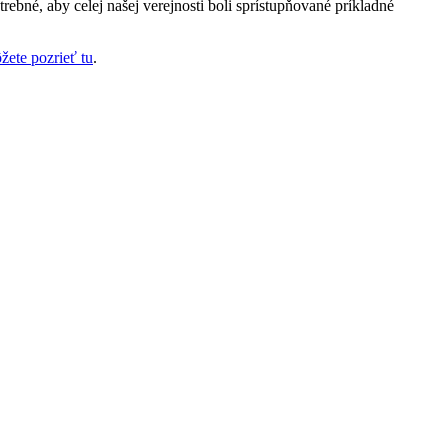
bné, aby celej našej verejnosti boli sprístupňované príkladné
žete pozrieť tu
.