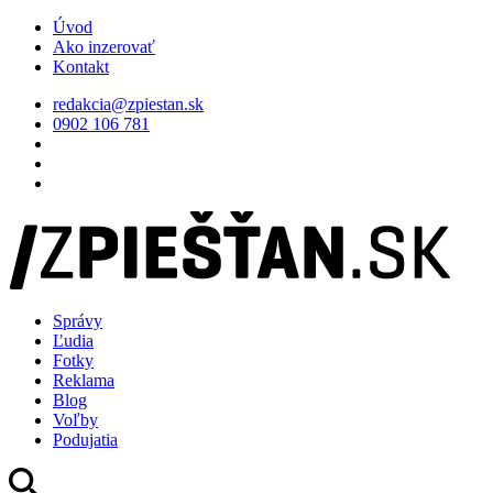
Úvod
Ako inzerovať
Kontakt
redakcia@zpiestan.sk
0902 106 781
Správy
Ľudia
Fotky
Reklama
Blog
Voľby
Podujatia