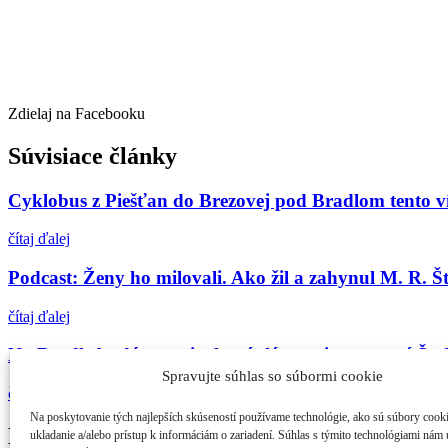
Zdielaj na Facebooku
Súvisiace články
Cyklobus z Piešťan do Brezovej pod Bradlom tento 
čítaj ďalej
Podcast: Ženy ho milovali. Ako žil a zahynul M. R. Š
čítaj ďalej
Na Bradle budú spomienkové slávnosti venované Šte
Spravujte súhlas so súbormi cookie
čítaj ďalej
Na poskytovanie tých najlepších skúseností používame technológie, ako sú súbory cook
Najčítanejšie
ukladanie a/alebo prístup k informáciám o zariadení. Súhlas s týmito technológiami nám