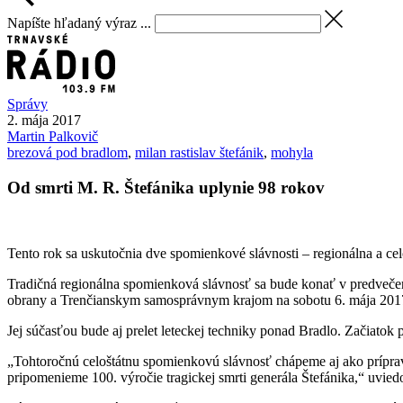
Napíšte hľadaný výraz ...
Správy
2. mája 2017
Martin
Palkovič
brezová pod bradlom
,
milan rastislav štefánik
,
mohyla
Od smrti M. R. Štefánika uplynie 98 rokov
Tento rok sa uskutočnia dve spomienkové slávnosti – regionálna a celo
Tradičná regionálna spomienková slávnosť sa bude konať v predvečer 
obrany a Trenčianskym samosprávnym krajom na sobotu 6. mája 201
Jej súčasťou bude aj prelet leteckej techniky ponad Bradlo. Začiatok p
„Tohtoročnú celoštátnu spomienkovú slávnosť chápeme aj ako prípra
pripomenieme 100. výročie tragickej smrti generála Štefánika,“ uvi