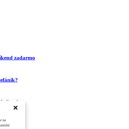
víkend zadarmo
tefánik?
fánikovi
ie na
 umožní