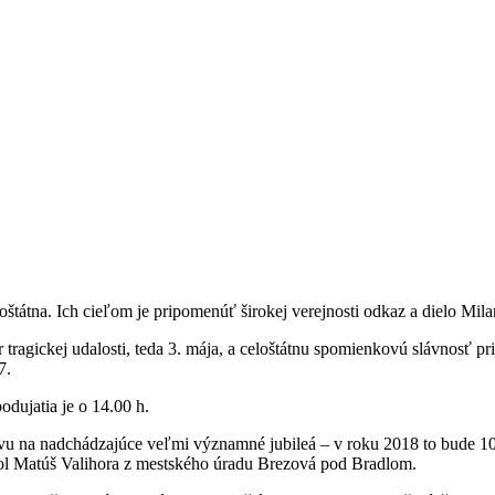
štátna. Ich cieľom je pripomenúť širokej verejnosti odkaz a dielo Mila
tragickej udalosti, teda 3. mája, a celoštátnu spomienkovú slávnosť p
7.
odujatia je o 14.00 h.
vu na nadchádzajúce veľmi významné jubileá – v roku 2018 to bude 10
edol Matúš Valihora z mestského úradu Brezová pod Bradlom.