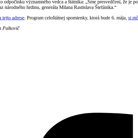
odpočinku významného vedca a štátnika: „Sme presvedčení, že je potre
kaz národného hrdinu, generála Milana Rastislava Štefánika.“
a tejto adrese
. Program celoštátnej spomienky, ktorá bude 6. mája,
si mô
n Palkovič