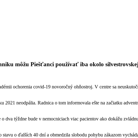
niku môžu Piešťanci používať iba okolo silvestrovskej
démii ochorenia covid-19 novoročný ohňostroj. V centre sa neuskutoční
u 2021 neodpália. Radnica o tom informovala ešte na začiatku adventn
 že o dva týždne bude v nemocniciach viac pacientov ako dokážu zvládn
ho stavu o ďalších 40 dní a obmedzila slobodu pohybu zákazom vychád