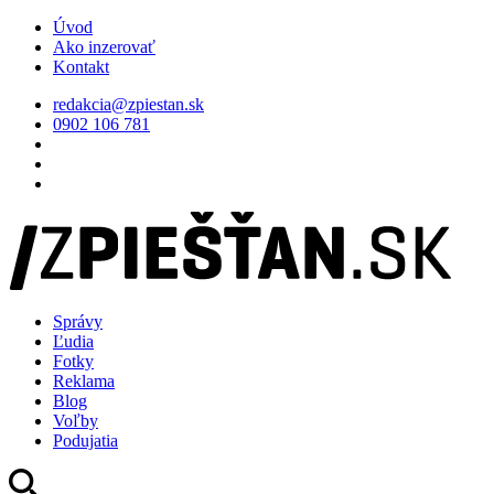
Úvod
Ako inzerovať
Kontakt
redakcia@zpiestan.sk
0902 106 781
Správy
Ľudia
Fotky
Reklama
Blog
Voľby
Podujatia