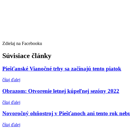
Zdielaj na Facebooku
Súvisiace články
Piešťanské Vianočné trhy sa začínajú tento piatok
čítaj ďalej
Obrazom: Otvorenie letnej kúpeľnej sezóny 2022
čítaj ďalej
Novoročný ohňostroj v Piešťanoch ani tento rok neb
čítaj ďalej