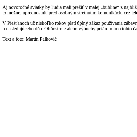
Aj novoročné sviatky by ľudia mali prežiť v malej „bubline“ z najbliž
to možné, uprednostniť pred osobným stretnutím komunikáciu cez tele
V Piešťanoch už niekoľko rokov platí úplný zákaz používania zábav
h nasledujúceho dňa. Ohňostroje alebo výbuchy petárd mimo tohto čas
Text a foto: Martin Palkovič