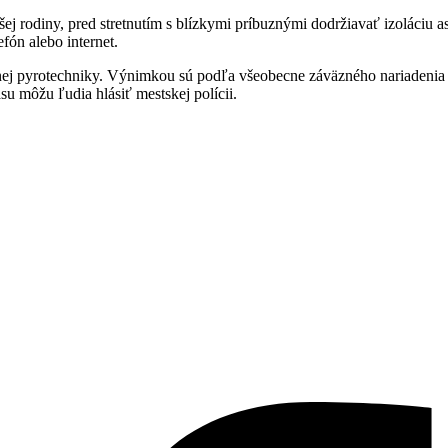
šej rodiny, pred stretnutím s blízkymi príbuznými dodržiavať izoláciu a
fón alebo internet.
nej pyrotechniky. Výnimkou sú podľa všeobecne záväzného nariadenia i
u môžu ľudia hlásiť mestskej polícii.