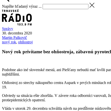
Napíšte hľadaný výraz ...
Správy
30. decembra 2020
Martin
Palkovič
nový rok
,
ohňostroj
Nový rok privítame bez ohňostroja, zábavnú pyrotech
Podobne ako iné slovenské mestá, ani Piešťany nebudú mať kvôli pan
najbližšími.
Ohňostroj zo strechy nákupného centra Aupark v prvých minútach rok
19.
Odvtedy sa situácia ešte zhoršila. V závere roka odborníci varovali,
protiepidemických opatrení.
Vláda v utorok 29. decembra schválila návrh na predĺženie núdzové