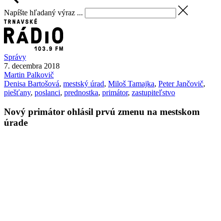
Napíšte hľadaný výraz ...
Správy
7. decembra 2018
Martin
Palkovič
Denisa Bartošová
,
mestský úrad
,
Miloš Tamajka
,
Peter Jančovič
,
piešťany
,
poslanci
,
prednostka
,
primátor
,
zastupiteľstvo
Nový primátor ohlásil prvú zmenu na mestskom
úrade