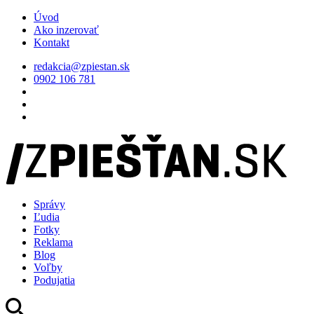
Úvod
Ako inzerovať
Kontakt
redakcia@zpiestan.sk
0902 106 781
Správy
Ľudia
Fotky
Reklama
Blog
Voľby
Podujatia