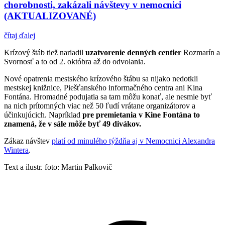
chorobnosti, zakázali návštevy v nemocnici
(AKTUALIZOVANÉ)
čítaj ďalej
Krízový štáb tiež nariadil
uzatvorenie denných centier
Rozmarín a
Svornosť a to od 2. októbra až do odvolania.
Nové opatrenia mestského krízového štábu sa nijako nedotkli
mestskej knižnice, Piešťanského informačného centra ani Kina
Fontána. Hromadné podujatia sa tam môžu konať, ale nesmie byť
na nich prítomných viac než 50 ľudí vrátane organizátorov a
účinkujúcich. Napríklad
pre premietania v Kine Fontána to
znamená, že v sále môže byť 49 divákov.
Zákaz návštev
platí od minulého týždňa aj v Nemocnici Alexandra
Wintera
.
Text a ilustr. foto: Martin Palkovič