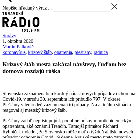
Napíšte hľadaný výraz ...
Správy
1. októbra 2020
Martin
Palkovič
koronavírus
,
krízový štáb
,
opatrenia
,
piešťany
,
radnica
Krízový štáb mesta zakázal návštevy, ľuďom bez
domova rozdajú rúška
Slovensko zaznamenalo rekordný nárast nových prípadov ochorenia
Covid-19, v stredu 30. septembra ich pribudlo 797. V okrese
Piešťany v tento deň zaznamenali tri prípady. Na aktuálnu situáciu
reagoval aj mestský krízový štáb.
Piešťany zatiaľ nepristupujú k podobne prísnym protiepidemickým
opatreniam, aké oznámil Trenčín. Tamojší primátor Richard
Rybníček uviedol, že Slovensko môže mať o týždeň aj tisíc nových
prípadov ochorenia Covid-19 denne, krajské mesto preto zatvorilo