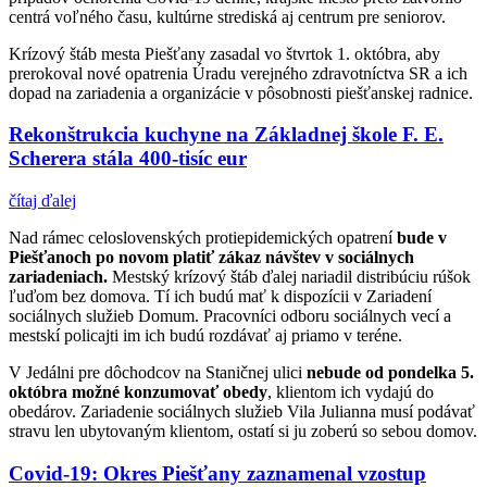
centrá voľného času, kultúrne strediská aj centrum pre seniorov.
Krízový štáb mesta Piešťany zasadal vo štvrtok 1. októbra, aby
prerokoval nové opatrenia Úradu verejného zdravotníctva SR a ich
dopad na zariadenia a organizácie v pôsobnosti piešťanskej radnice.
Rekonštrukcia kuchyne na Základnej škole F. E.
Scherera stála 400-tisíc eur
čítaj ďalej
Nad rámec celoslovenských protiepidemických opatrení
bude v
Piešťanoch po novom platiť zákaz návštev v sociálnych
zariadeniach.
Mestský krízový štáb ďalej nariadil distribúciu rúšok
ľuďom bez domova. Tí ich budú mať k dispozícii v Zariadení
sociálnych služieb Domum. Pracovníci odboru sociálnych vecí a
mestskí policajti im ich budú rozdávať aj priamo v teréne.
V Jedálni pre dôchodcov na Staničnej ulici
nebude od pondelka 5.
októbra možné konzumovať obedy
, klientom ich vydajú do
obedárov. Zariadenie sociálnych služieb Vila Julianna musí podávať
stravu len ubytovaným klientom, ostatí si ju zoberú so sebou domov.
Covid-19: Okres Piešťany zaznamenal vzostup