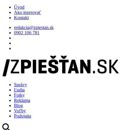
Úvod
Ako inzerovať
Kontakt
redakcia@zpiestan.sk
0902 106 781
Správy
Ľudia
Fotky
Reklama
Blog
Voľby
Podujatia