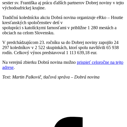
sestier sv. Františka aj prácu ďalších partnerov Dobrej noviny v tejto
východoafrickej krajine.
Tradičnú kolednícku akciu Dobrá novina organizuje eRko – Hnutie
kresťanských spoločenstiev detí v
spolupráci s katolíckymi farnosťami v približne 1 280 mestách a
obciach na celom Slovensku.
V predchádzajúcom 23. ročníku sa do Dobrej noviny zapojilo 24
297 koledníkov v 2 522 skupinkách, ktorí spolu navštívili 65 938
rodín. Celkový výnos predstavoval 1 113 639,18 eur.
Na verejnú zbierku Dobrá novina možno
prispieť celoročne na tejto
adrese
.
Text: Martin Palkovič, tlačová správa – Dobrá novina