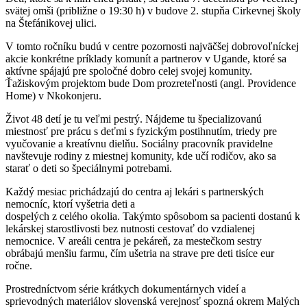
svätej omši (približne o 19:30 h) v budove 2. stupňa Cirkevnej školy
na Štefánikovej ulici.
V tomto ročníku budú v centre pozornosti najväčšej dobrovoľníckej
akcie konkrétne príklady komunít a partnerov v Ugande, ktoré sa
aktívne spájajú pre spoločné dobro celej svojej komunity.
Ťažiskovým projektom bude Dom prozreteľnosti (angl. Providence
Home) v Nkokonjeru.
Život 48 detí je tu veľmi pestrý. Nájdeme tu špecializovanú
miestnosť pre prácu s deťmi s fyzickým postihnutím, triedy pre
vyučovanie a kreatívnu dielňu. Sociálny pracovník pravidelne
navštevuje rodiny z miestnej komunity, kde učí rodičov, ako sa
starať o deti so špeciálnymi potrebami.
Každý mesiac prichádzajú do centra aj lekári s partnerských
nemocníc, ktorí vyšetria deti a
dospelých z celého okolia. Takýmto spôsobom sa pacienti dostanú k
lekárskej starostlivosti bez nutnosti cestovať do vzdialenej
nemocnice. V areáli centra je pekáreň, za mestečkom sestry
obrábajú menšiu farmu, čím ušetria na strave pre deti tisíce eur
ročne.
Prostredníctvom série krátkych dokumentárnych videí a
sprievodných materiálov slovenská verejnosť spozná okrem Malých