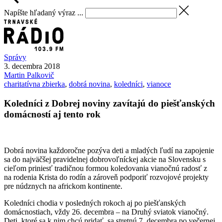
Napíšte hľadaný výraz ...
Správy
3. decembra 2018
Martin
Palkovič
charitatívna zbierka
,
dobrá novina
,
koledníci
,
vianoce
Koledníci z Dobrej noviny zavítajú do piešťanských
domácností aj tento rok
Dobrá novina každoročne pozýva deti a mladých ľudí na zapojenie
sa do najväčšej pravidelnej dobrovoľníckej akcie na Slovensku s
cieľom priniesť tradičnou formou koledovania vianočnú radosť z
na rodenia Krista do rodín a zároveň podporiť rozvojové projekty
pre núdznych na africkom kontinente.
Koledníci chodia v posledných rokoch aj po piešťanských
domácnostiach, vždy 26. decembra – na Druhý sviatok vianočný.
Deti, ktoré sa k nim chcú pridať, sa stretnú 7. decembra po večernej