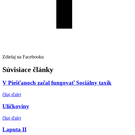
Zdielaj na Facebooku
Súvisiace články
V Piešťanoch začal fungovať Sociálny taxík
čítaj ďalej
Uličkoviny
čítaj ďalej
Laputa II