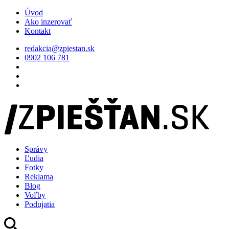
Úvod
Ako inzerovať
Kontakt
redakcia@zpiestan.sk
0902 106 781
Správy
Ľudia
Fotky
Reklama
Blog
Voľby
Podujatia