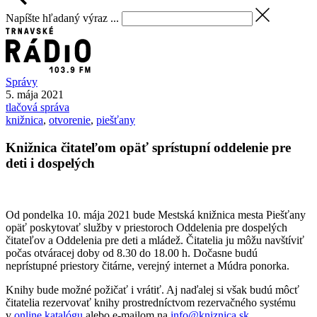
Napíšte hľadaný výraz ...
Správy
5. mája 2021
tlačová správa
knižnica
,
otvorenie
,
piešťany
Knižnica čitateľom opäť sprístupní oddelenie pre
deti i dospelých
Od pondelka 10. mája 2021 bude Mestská knižnica mesta Piešťany
opäť poskytovať služby v priestoroch Oddelenia pre dospelých
čitateľov a Oddelenia pre deti a mládež. Čitatelia ju môžu navštíviť
počas otváracej doby od 8.30 do 18.00 h. Dočasne budú
neprístupné priestory čitárne, verejný internet a Múdra ponorka.
Knihy bude možné požičať i vrátiť. Aj naďalej si však budú môcť
čitatelia rezervovať knihy prostredníctvom rezervačného systému
v
online katalógu
alebo e-mailom na
info@kniznica.sk
,