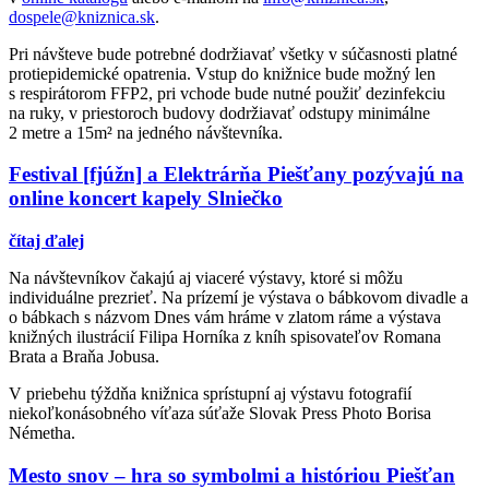
dospele@kniznica.sk
.
Pri návšteve bude potrebné dodržiavať všetky v súčasnosti platné
protiepidemické opatrenia. Vstup do knižnice bude možný len
s respirátorom FFP2, pri vchode bude nutné použiť dezinfekciu
na ruky, v priestoroch budovy dodržiavať odstupy minimálne
2 metre a 15m² na jedného návštevníka.
Festival [fjúžn] a Elektrárňa Piešťany pozývajú na
online koncert kapely Slniečko
čítaj ďalej
Na návštevníkov čakajú aj viaceré výstavy, ktoré si môžu
individuálne prezrieť. Na prízemí je výstava o bábkovom divadle a
o bábkach s názvom Dnes vám hráme v zlatom ráme a výstava
knižných ilustrácií Filipa Horníka z kníh spisovateľov Romana
Brata a Braňa Jobusa.
V priebehu týždňa knižnica sprístupní aj výstavu fotografií
niekoľkonásobného víťaza súťaže Slovak Press Photo Borisa
Németha.
Mesto snov – hra so symbolmi a históriou Piešťan