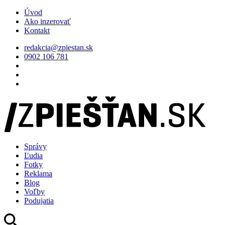
Úvod
Ako inzerovať
Kontakt
redakcia@zpiestan.sk
0902 106 781
Správy
Ľudia
Fotky
Reklama
Blog
Voľby
Podujatia