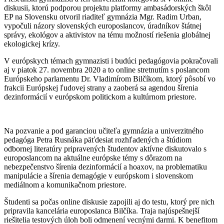
diskusii, ktorú podporou projektu platformy ambasádorských škôl
EP na Slovensku otvoril riaditeľ gymnázia Mgr. Radim Urban,
vypočuli názory slovenských europoslancov, úradníkov štátnej
správy, ekológov a aktivistov na tému možností riešenia globálnej
ekologickej krízy.
V európskych témach gymnazisti i budúci pedagógovia pokračovali
aj v piatok 27. novembra 2020 a to online stretnutím s poslancom
Európskeho parlamentu Dr. Vladimírom Bilčíkom, ktorý pôsobí vo
frakcii Európskej ľudovej strany a zaoberá sa agendou šírenia
dezinformácií v európskom politickom a kultúrnom priestore.
Na pozvanie a pod garanciou učiteľa gymnázia a univerzitného
pedagóga Petra Rusnáka päťdesiat rozhľadených a štúdiom
odbornej literatúry pripravených študentov aktívne diskutovalo s
europoslancom na aktuálne európske témy s dôrazom na
nebezpečenstvo šírenia dezinformácií a hoaxov, na problematiku
manipulácie a šírenia demagógie v európskom i slovenskom
mediálnom a komunikačnom priestore.
Študenti sa počas online diskusie zapojili aj do testu, ktorý pre nich
pripravila kancelária europoslanca Bilčíka. Traja najúspešnejší
riešitelia testových úloh boli odmenení vecnými darmi. K benefitom