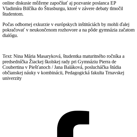
online diskusie môžeme započítať aj pozvanie poslanca EP
Vladimíra Bilčíka do Štrasburgu, ktoré v závere debaty tlmočil
študentom.
Počas odbornej exkurzie v európskych inštitúciách by mohli ďalej
pokračovať v neukončenom rozhovore a na pôde gymnázia začatom
dialógu.
Text: Nina Mária Masaryková, študentka maturitného ročníka a
predsedníčka Žiackej školskej rady pri Gymnáziu Pierra de
Coubertina v Piešťanoch / Jana Baláková, poslucháčka štúdia
občianskej náuky v kombinácii, Pedagogická fakulta Trnavskej
univerzity