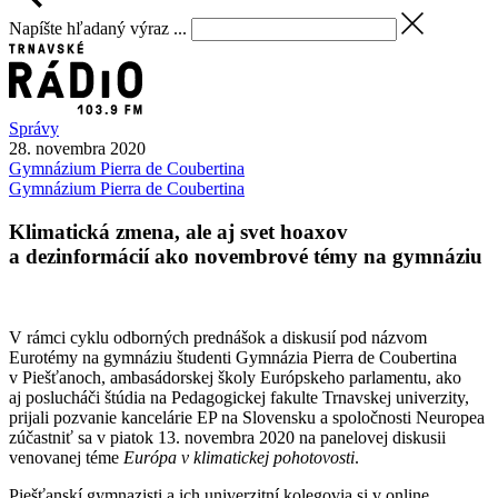
Napíšte hľadaný výraz ...
Správy
28. novembra 2020
Gymnázium
Pierra de Coubertina
Gymnázium Pierra de Coubertina
Klimatická zmena, ale aj svet hoaxov
a dezinformácií ako novembrové témy na gymnáziu
V rámci cyklu odborných prednášok a diskusií pod názvom
Eurotémy na gymnáziu študenti Gymnázia Pierra de Coubertina
v Piešťanoch, ambasádorskej školy Európskeho parlamentu, ako
aj poslucháči štúdia na Pedagogickej fakulte Trnavskej univerzity,
prijali pozvanie kancelárie EP na Slovensku a spoločnosti Neuropea
zúčastniť sa v piatok 13. novembra 2020 na panelovej diskusii
venovanej téme
Európa v klimatickej pohotovosti
.
Piešťanskí gymnazisti a ich univerzitní kolegovia si v online