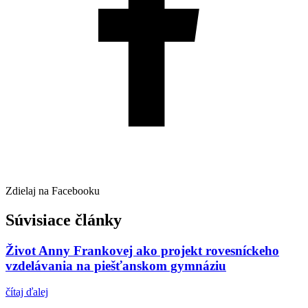
Zdielaj na Facebooku
Súvisiace články
Život Anny Frankovej ako projekt rovesníckeho
vzdelávania na piešťanskom gymnáziu
čítaj ďalej