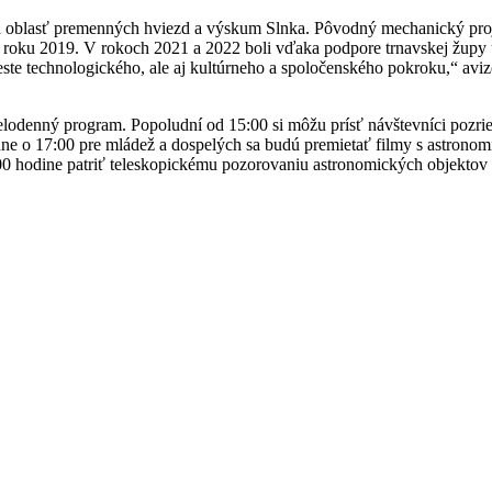
blasť premenných hviezd a výskum Slnka. Pôvodný mechanický projek
v roku 2019. V rokoch 2021 a 2022 boli vďaka podpore trnavskej župy
te technologického, ale aj kultúrneho a spoločenského pokroku,“ avizo
celodenný program. Popoludní od 15:00 si môžu prísť návštevníci pozri
edne o 17:00 pre mládež a dospelých sa budú premietať filmy s astrono
00 hodine patriť teleskopickému pozorovaniu astronomických objektov 