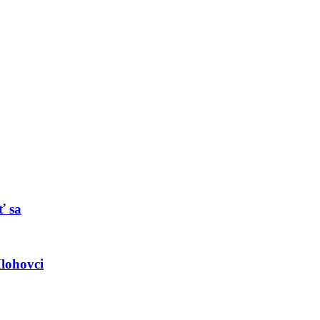
ť sa
lohovci