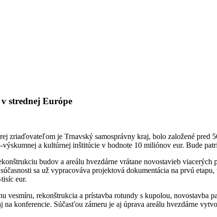
v strednej Európe
rej zriaďovateľom je Trnavský samosprávny kraj, bolo založené pred 5
o-výskumnej a kultúrnej inštitúcie v hodnote 10 miliónov eur. Bude pat
konštrukciu budov a areálu hvezdárne vrátane novostavieb viacerých p
 súčasnosti sa už vypracováva projektová dokumentácia na prvú etapu, v
isíc eur.
vesmíru, rekonštrukcia a prístavba rotundy s kupolou, novostavba pavi
j na konferencie. Súčasťou zámeru je aj úprava areálu hvezdárne vyt