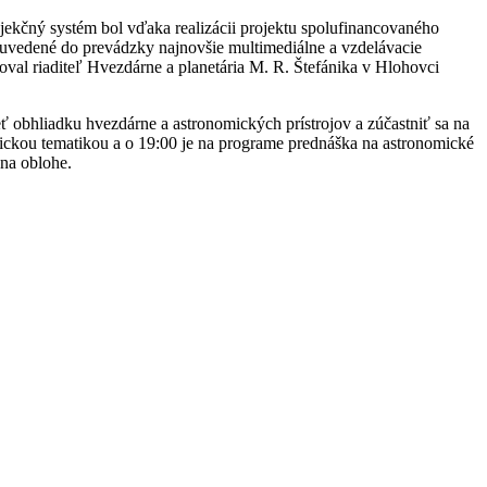
čný systém bol vďaka realizácii projektu spolufinancovaného
 uvedené do prevádzky najnovšie multimediálne a vzdelávacie
val riaditeľ Hvezdárne a planetária M. R. Štefánika v Hlohovci
eť obhliadku hvezdárne a astronomických prístrojov a zúčastniť sa na
mickou tematikou a o 19:00 je na programe prednáška na astronomické
na oblohe.