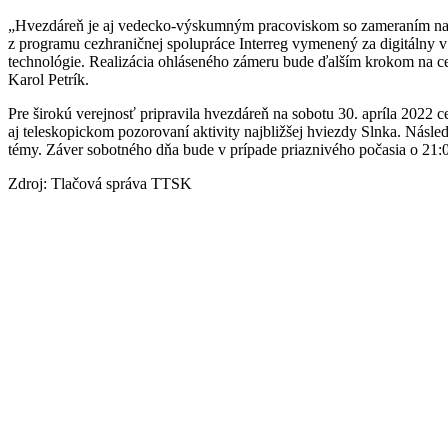
„Hvezdáreň je aj vedecko-výskumným pracoviskom so zameraním na o
z programu cezhraničnej spolupráce Interreg vymenený za digitálny 
technológie. Realizácia ohláseného zámeru bude ďalším krokom na ces
Karol Petrík.
Pre širokú verejnosť pripravila hvezdáreň na sobotu 30. apríla 2022 
aj teleskopickom pozorovaní aktivity najbližšej hviezdy Slnka. Násl
témy. Záver sobotného dňa bude v prípade priaznivého počasia o 21:
Zdroj: Tlačová správa TTSK