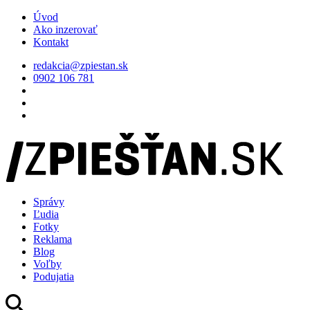
Úvod
Ako inzerovať
Kontakt
redakcia@zpiestan.sk
0902 106 781
Správy
Ľudia
Fotky
Reklama
Blog
Voľby
Podujatia