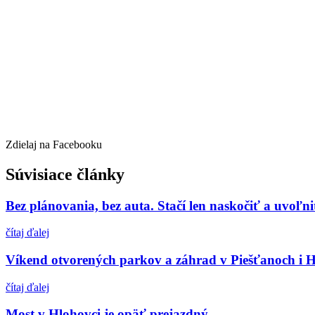
Zdielaj na Facebooku
Súvisiace články
Bez plánovania, bez auta. Stačí len naskočiť a uvoľni
čítaj ďalej
Víkend otvorených parkov a záhrad v Piešťanoch i H
čítaj ďalej
Most v Hlohovci je opäť prejazdný