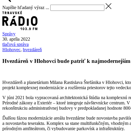
Napíšte hľadaný výraz ...
Správy
30. apríla 2022
tlačová správa
Hlohovec
,
hvezdáreň
Hvezdáreň v Hlohovci bude patriť k najmodernejším 
Hvezdáreň a planetárium Milana Rastislava Štefánika v Hlohovci, kto
projekt komplexnej modernizácie a rozšírenia priestorov tejto vedeck
V júni 2021 bola vypracovaná architektonická štúdia na komplexnú re
Prírodné zákony a Exteriér – ktoré integruje návštevnícke centrum. V
rekonštrukciu administratívnej budovy v predpokladanej hodnote 800-t
Ďalšou fázou modernizácie areálu hvezdárne bude novostavba pavilónu 
a novostavba teseraktu. Komplex sa stane multifunkčným, vhodným a
prírodným amfiteátrom, či vybudovanie parkovísk a infraštruktúry.