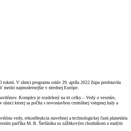
0 rokmi. V rámci programu osláv 29. apríla 2022 župa predstavila
riť medzi najmodernejšie v strednej Európe.
avilónov. Komplex je rozdelený na tri celky – Vedy o vesmíre,
 rámci ktorej sa počíta s novostavbou centrálnej vstupnej haly a
lónu vedy, rekonštrukcia stavebnej a technologickej časti planetária
vorením parčíka M. R. Štefánika so zážitkovým chodníkom a malým