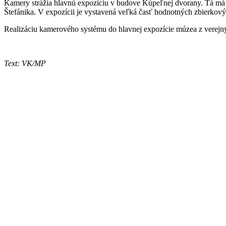
Kamery strážia hlavnú expozíciu v budove Kúpeľnej dvorany. Tá má 
Štefánika. V expozícii je vystavená veľká časť hodnotných zbierkov
Realizáciu kamerového systému do hlavnej expozície múzea z verejn
Text: VK/MP