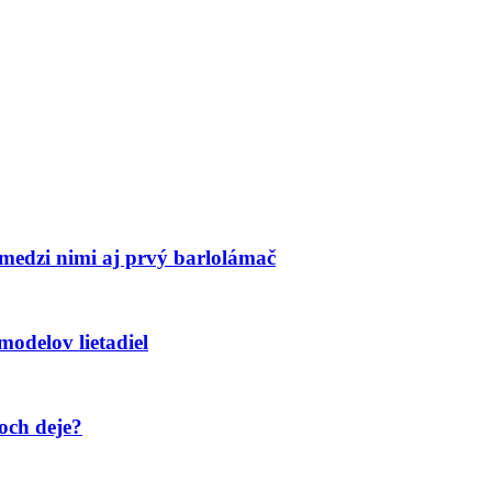
 medzi nimi aj prvý barlolámač
odelov lietadiel
noch deje?