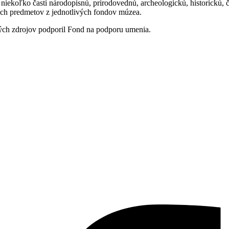
niekoľko častí národopisnú, prírodovednú, archeologickú, historickú
ých predmetov z jednotlivých fondov múzea.
ých zdrojov podporil Fond na podporu umenia.