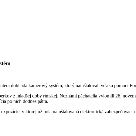
stém
tera dohliada kamerový systém, ktorý nainštalovali vďaka pomoci Fo
ov z mladšej doby rímskej. Neznámi páchatelia vylomili 26. novembra
cia po nich dodnes pátra.
ozície, v ktorej už bola nainštalovaná elektronická zabezpečovacia sig