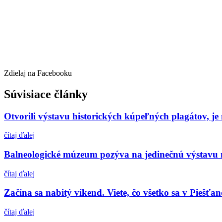
Zdielaj na Facebooku
Súvisiace články
Otvorili výstavu historických kúpeľných plagátov, je
čítaj ďalej
Balneologické múzeum pozýva na jedinečnú výstavu m
čítaj ďalej
Začína sa nabitý víkend. Viete, čo všetko sa v Piešťa
čítaj ďalej