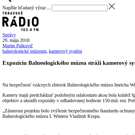
Napíšte hľadaný výraz ...
Správy
29. mája 2018
Martin
Palkovič
balneologické múzeum
,
kamerový systém
Expozíciu Balneologického múzea stráži kamerový sy
Na bezpečnosť vzácnych zbierok Balneologického múzea Imricha Win
Kamery majú predchádzať podobným udalostiam akou bola krádež šperk
objektov a ukradli exponáty v odhadovanej hodnote 150-tisíc eur. Polí
„Zámerom projektu bolo zvýšenie bezpečnostného štandardu ochrany exp
Balneologického múzea I. Wintera Vladimír Krupa.