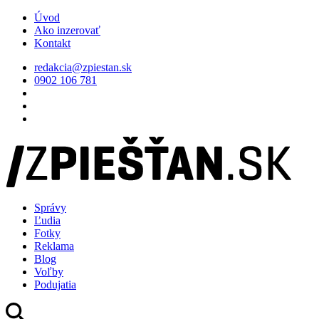
Úvod
Ako inzerovať
Kontakt
redakcia@zpiestan.sk
0902 106 781
Správy
Ľudia
Fotky
Reklama
Blog
Voľby
Podujatia