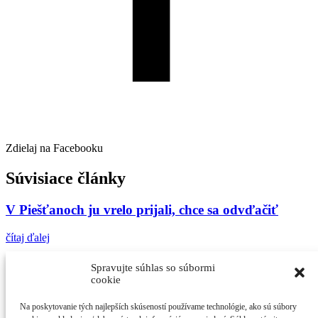
Zdielaj na Facebooku
Súvisiace články
V Piešťanoch ju vrelo prijali, chce sa odvďačiť
čítaj ďalej
Spravme pre Zem gesto, upracme si mesto
Spravujte súhlas so súbormi
cookie
čítaj ďalej
Na poskytovanie tých najlepších skúseností používame technológie, ako sú súbory