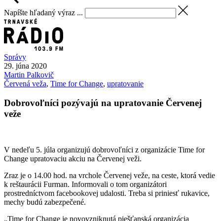
Napíšte hľadaný výraz ...
Správy
29. júna 2020
Martin
Palkovič
Červená veža
,
Time for Change
,
upratovanie
Dobrovoľníci pozývajú na upratovanie Červenej
veže
V nedeľu 5. júla organizujú dobrovoľníci z organizácie Time for
Change upratovaciu akciu na Červenej veži.
Zraz je o 14.00 hod. na vrchole Červenej veže, na ceste, ktorá vedie
k reštaurácii Furman. Informovali o tom organizátori
prostredníctvom facebookovej udalosti. Treba si priniesť rukavice,
mechy budú zabezpečené.
„Time for Change je novovzniknutá piešťanská organizácia