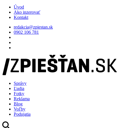
Úvod
Ako inzerovať
Kontakt
redakcia@zpiestan.sk
0902 106 781
Správy
Ľudia
Fotky
Reklama
Blog
Voľby
Podujatia