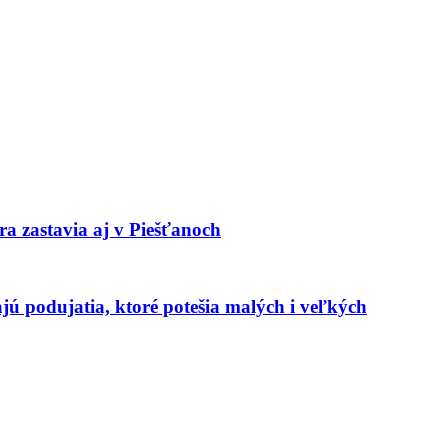
ra zastavia aj v Piešťanoch
jú podujatia, ktoré potešia malých i veľkých