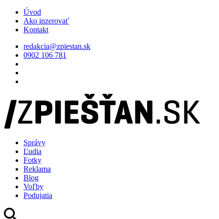
Úvod
Ako inzerovať
Kontakt
redakcia@zpiestan.sk
0902 106 781
Správy
Ľudia
Fotky
Reklama
Blog
Voľby
Podujatia