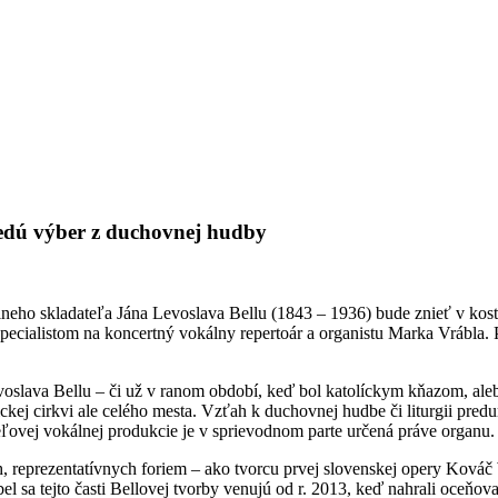
vedú výber z duchovnej hudby
eho skladateľa Jána Levoslava Bellu (1843 – 1936) bude znieť v kost
špecialistom na koncertný vokálny repertoár a organistu Marka Vrábla.
slava Bellu – či už v ranom období, keď bol katolíckym kňazom, aleb
ckej cirkvi ale celého mesta. Vzťah k duchovnej hudbe či liturgii pred
ateľovej vokálnej produkcie je v sprievodnom parte určená práve organu.
 reprezentatívnych foriem – ako tvorcu prvej slovenskej opery Kováč 
l sa tejto časti Bellovej tvorby venujú od r. 2013, keď nahrali oceňo