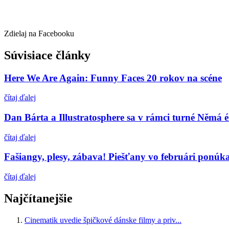
Zdielaj na Facebooku
Súvisiace články
Here We Are Again: Funny Faces 20 rokov na scéne
čítaj ďalej
Dan Bárta a Illustratosphere sa v rámci turné Němá é
čítaj ďalej
Fašiangy, plesy, zábava! Piešťany vo februári ponúka
čítaj ďalej
Najčítanejšie
Cinematik uvedie špičkové dánske filmy a priv...