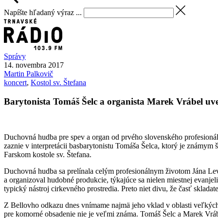
Napíšte hľadaný výraz ...
Správy
14. novembra 2017
Martin
Palkovič
koncert
,
Kostol sv. Štefana
Barytonista Tomáš Šelc a organista Marek Vrábel u
Duchovná hudba pre spev a organ od prvého slovenského profesionáln
zaznie v interpretácii basbarytonistu Tomáša Šelca, ktorý je známym 
Farskom kostole sv. Štefana.
Duchovná hudba sa prelínala celým profesionálnym životom Jána Levo
a organizoval hudobné produkcie, týkajúce sa nielen miestnej evanjeli
typický nástroj cirkevného prostredia. Preto niet divu, že časť sklad
Z Bellovho odkazu dnes vnímame najmä jeho vklad v oblasti veľkých,
pre komorné obsadenie nie je veľmi známa. Tomáš Šelc a Marek Vrábe