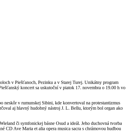
oloch v Piešťanoch, Pezinku a v Starej Turej. Unikátny program
 Piešťanský koncert sa uskutoční v piatok 17. novembra o 19.00 h vo
o neskôr v rumunskej Sibini, kde konvertoval na protestantizmus
určoval aj hlavný hudobný nástroj J. L. Bellu, ktorým bol organ ako
Wieland či symfonickej básne Osud a ideál. Jeho duchovná tvorba
vané CD Ave Maria et alia opera musica sacra s chrámovou hudbou