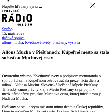
Napíšte hľadaný výraz ...
Správy
15. mája 2023
tlačová správa
alfons mucha
,
Kvetinové svety
,
piešťany
,
výstava
Alfons Mucha v Piešťanoch: Kúpeľné mesto sa stalo
súčasťou Muchovej cesty
Otvorením výstavy Kvetinové svety a podpisom memoranda o
spolupráci sa na Kúpeľnom ostrove začala prezentácia diela a
odkazu Alfonsa Muchu. Slovenské liečebné kúpele Piešťany,
Trnavský samosprávny kraj a Mesto Piešťany sa pripojili k
medzinárodnému projektu Muchova cesta, ktorej iniciátorom je
Nadácia Mucha.
Piešťany sa stali prvým miestom mimo územia Českej republiky,
ktoré je súčasťou Muchovej cesty. Do tunajších kúpeľov sa