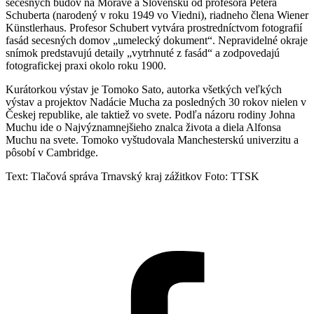
secesných budov na Morave a Slovensku od profesora Petera
Schuberta (narodený v roku 1949 vo Viedni), riadneho člena Wiener
Künstlerhaus. Profesor Schubert vytvára prostredníctvom fotografií
fasád secesných domov „umelecký dokument“. Nepravidelné okraje
snímok predstavujú detaily „vytrhnuté z fasád“ a zodpovedajú
fotografickej praxi okolo roku 1900.
Kurátorkou výstav je Tomoko Sato, autorka všetkých veľkých
výstav a projektov Nadácie Mucha za posledných 30 rokov nielen v
Českej republike, ale taktiež vo svete. Podľa názoru rodiny Johna
Muchu ide o Najvýznamnejšieho znalca života a diela Alfonsa
Muchu na svete. Tomoko vyštudovala Manchesterskú univerzitu a
pôsobí v Cambridge.
Text: Tlačová správa Trnavský kraj zážitkov Foto: TTSK