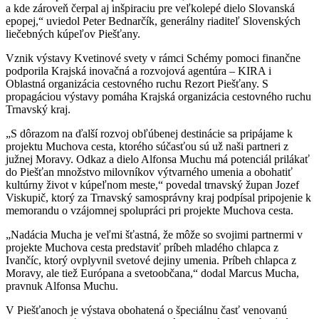
a kde zároveň čerpal aj inšpiraciu pre veľkolepé dielo Slovanská
epopej,“ uviedol Peter Bednarčík, generálny riaditeľ Slovenských
liečebných kúpeľov Piešťany.
Vznik výstavy Kvetinové svety v rámci Schémy pomoci finančne
podporila Krajská inovačná a rozvojová agentúra – KIRA i
Oblastná organizácia cestovného ruchu Rezort Piešťany. S
propagáciou výstavy pomáha Krajská organizácia cestovného ruchu
Trnavský kraj.
„S dôrazom na ďalší rozvoj obľúbenej destinácie sa pripájame k
projektu Muchova cesta, ktorého súčasťou sú už naši partneri z
južnej Moravy. Odkaz a dielo Alfonsa Muchu má potenciál prilákať
do Piešťan množstvo milovníkov výtvarného umenia a obohatiť
kultúrny život v kúpeľnom meste,“ povedal trnavský župan Jozef
Viskupič, ktorý za Trnavský samosprávny kraj podpísal pripojenie k
memorandu o vzájomnej spolupráci pri projekte Muchova cesta.
„Nadácia Mucha je veľmi šťastná, že môže so svojimi partnermi v
projekte Muchova cesta predstaviť príbeh mladého chlapca z
Ivančíc, ktorý ovplyvnil svetové dejiny umenia. Príbeh chlapca z
Moravy, ale tiež Európana a svetoobčana,“ dodal Marcus Mucha,
pravnuk Alfonsa Muchu.
V Piešťanoch je výstava obohatená o špeciálnu časť venovanú