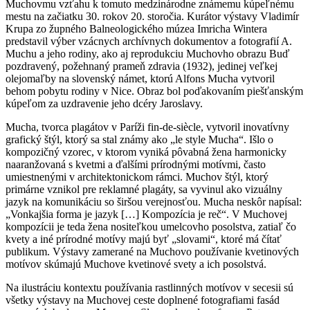
Muchovmu vzťahu k tomuto medzinárodne známemu kúpeľnému
mestu na začiatku 30. rokov 20. storočia. Kurátor výstavy Vladimír
Krupa zo župného Balneologického múzea Imricha Wintera
predstavil výber vzácnych archívnych dokumentov a fotografií A.
Muchu a jeho rodiny, ako aj reprodukciu Muchovho obrazu Buď
pozdravený, požehnaný prameň zdravia (1932), jedinej veľkej
olejomaľby na slovenský námet, ktorú Alfons Mucha vytvoril
behom pobytu rodiny v Nice. Obraz bol poďakovaním piešťanským
kúpeľom za uzdravenie jeho dcéry Jaroslavy.
Mucha, tvorca plagátov v Paríži fin-de-siècle, vytvoril inovatívny
grafický štýl, ktorý sa stal známy ako „le style Mucha“. Išlo o
kompozičný vzorec, v ktorom vyniká pôvabná žena harmonicky
naaranžovaná s kvetmi a ďalšími prírodnými motívmi, často
umiestnenými v architektonickom rámci. Muchov štýl, ktorý
primárne vznikol pre reklamné plagáty, sa vyvinul ako vizuálny
jazyk na komunikáciu so širšou verejnosťou. Mucha neskôr napísal:
„Vonkajšia forma je jazyk […] Kompozícia je reč“. V Muchovej
kompozícii je teda žena nositeľkou umelcovho posolstva, zatiaľ čo
kvety a iné prírodné motívy majú byť „slovami“, ktoré má čítať
publikum. Výstavy zamerané na Muchovo používanie kvetinových
motívov skúmajú Muchove kvetinové svety a ich posolstvá.
Na ilustráciu kontextu používania rastlinných motívov v secesii sú
všetky výstavy na Muchovej ceste doplnené fotografiami fasád