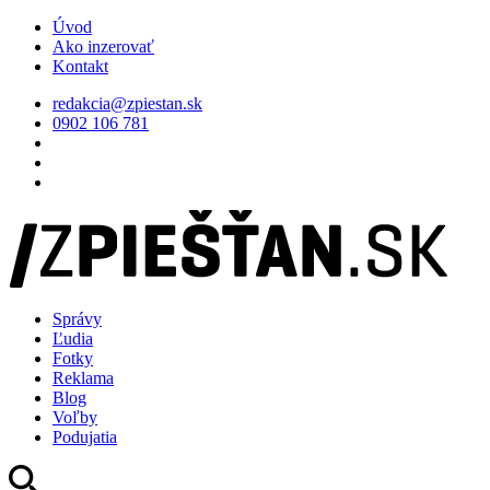
Úvod
Ako inzerovať
Kontakt
redakcia@zpiestan.sk
0902 106 781
Správy
Ľudia
Fotky
Reklama
Blog
Voľby
Podujatia