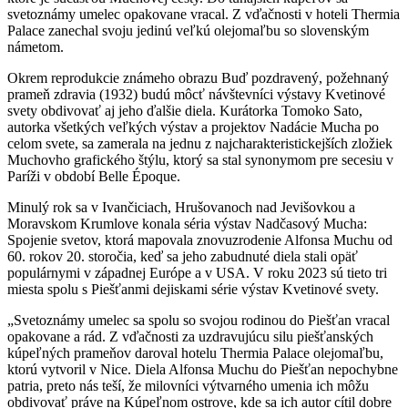
svetoznámy umelec opakovane vracal. Z vďačnosti v hoteli Thermia
Palace zanechal svoju jedinú veľkú olejomaľbu so slovenským
námetom.
Okrem reprodukcie známeho obrazu Buď pozdravený, požehnaný
prameň zdravia (1932) budú môcť návštevníci výstavy Kvetinové
svety obdivovať aj jeho ďalšie diela. Kurátorka Tomoko Sato,
autorka všetkých veľkých výstav a projektov Nadácie Mucha po
celom svete, sa zamerala na jednu z najcharakteristickejších zložiek
Muchovho grafického štýlu, ktorý sa stal synonymom pre secesiu v
Paríži v období Belle Époque.
Minulý rok sa v Ivančiciach, Hrušovanoch nad Jevišovkou a
Moravskom Krumlove konala séria výstav Nadčasový Mucha:
Spojenie svetov, ktorá mapovala znovuzrodenie Alfonsa Muchu od
60. rokov 20. storočia, keď sa jeho zabudnuté diela stali opäť
populárnymi v západnej Európe a v USA. V roku 2023 sú tieto tri
miesta spolu s Piešťanmi dejiskami série výstav Kvetinové svety.
„Svetoznámy umelec sa spolu so svojou rodinou do Piešťan vracal
opakovane a rád. Z vďačnosti za uzdravujúcu silu piešťanských
kúpeľných prameňov daroval hotelu Thermia Palace olejomaľbu,
ktorú vytvoril v Nice. Diela Alfonsa Muchu do Piešťan nepochybne
patria, preto nás teší, že milovníci výtvarného umenia ich môžu
obdivovať práve na Kúpeľnom ostrove, kde sa ich autor cítil dobre