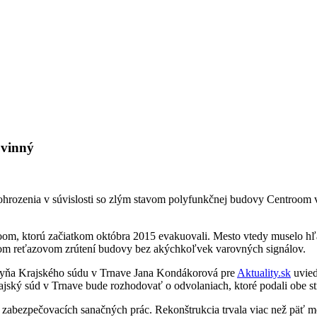
 vinný
 ohrozenia v súvislosti so zlým stavom polyfunkčnej budovy Centroom 
troom, ktorú začiatkom októbra 2015 evakuovali. Mesto vtedy muselo h
žnom reťazovom zrútení budovy bez akýchkoľvek varovných signálov.
orkyňa Krajského súdu v Trnave Jana Kondákorová pre
Aktuality.sk
uvied
jský súd v Trnave bude rozhodovať o odvolaniach, ktoré podali obe st
zabezpečovacích sanačných prác. Rekonštrukcia trvala viac než päť me