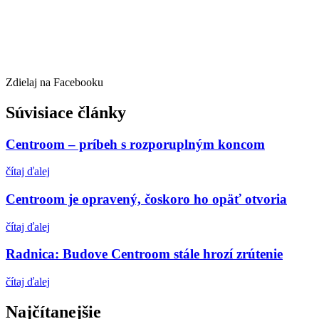
Zdielaj na Facebooku
Súvisiace články
Centroom – príbeh s rozporuplným koncom
čítaj ďalej
Centroom je opravený, čoskoro ho opäť otvoria
čítaj ďalej
Radnica: Budove Centroom stále hrozí zrútenie
čítaj ďalej
Najčítanejšie