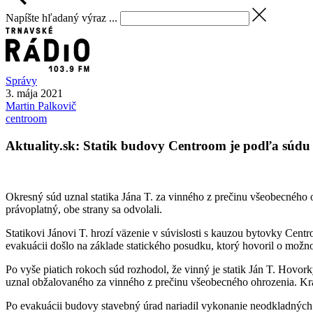
Napíšte hľadaný výraz ...
Správy
3. mája 2021
Martin
Palkovič
centroom
Aktuality.sk: Statik budovy Centroom je podľa súdu
Okresný súd uznal statika Jána T. za vinného z prečinu všeobecného
právoplatný, obe strany sa odvolali.
Statikovi Jánovi T. hrozí väzenie v súvislosti s kauzou bytovky Cen
evakuácii došlo na základe statického posudku, ktorý hovoril o mo
Po vyše piatich rokoch súd rozhodol, že vinný je statik Ján T. Hov
uznal obžalovaného za vinného z prečinu všeobecného ohrozenia. Kra
Po evakuácii budovy stavebný úrad nariadil vykonanie neodkladných 