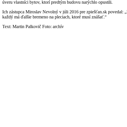
úveru vlastníci bytov, ktorí predtým budovu narýchlo opustili.
Ich zástupca Miroslav Nevolný v júli 2016 pre zpiešťan.sk povedal: „N
každý má ďalšie bremeno na pleciach, ktoré musí znášať.“
Text: Martin Palkovič Foto: archív