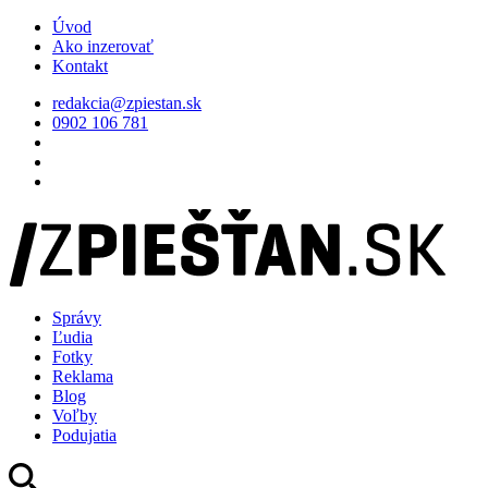
Úvod
Ako inzerovať
Kontakt
redakcia@zpiestan.sk
0902 106 781
Správy
Ľudia
Fotky
Reklama
Blog
Voľby
Podujatia