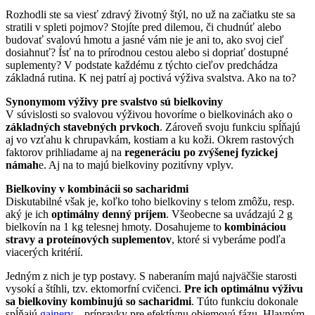
Rozhodli ste sa viesť zdravý životný štýl, no už na začiatku ste sa
stratili v spleti pojmov? Stojíte pred dilemou, či chudnúť alebo
budovať svalovú hmotu a jasné vám nie je ani to, ako svoj cieľ
dosiahnuť? Ísť na to prírodnou cestou alebo si dopriať dostupné
suplementy? V podstate každému z týchto cieľov predchádza
základná rutina. K nej patrí aj poctivá výživa svalstva. Ako na to?
Synonymom výživy pre svalstvo sú bielkoviny
V súvislosti so svalovou výživou hovoríme o bielkovinách ako o
základných stavebných prvkoch
. Zároveň svoju funkciu spĺňajú
aj vo vzťahu k chrupavkám, kostiam a ku koži. Okrem rastových
faktorov prihliadame aj na
regeneráciu po zvýšenej fyzickej
námah
e. Aj na to majú bielkoviny pozitívny vplyv.
Bielkoviny v kombinácii so sacharidmi
Diskutabilné však je, koľko toho bielkoviny s telom zmôžu, resp.
aký je ich
optimálny denný príjem
. Všeobecne sa uvádzajú 2 g
bielkovín na 1 kg telesnej hmoty. Dosahujeme to
kombináciou
stravy a proteínových suplementov
, ktoré si vyberáme podľa
viacerých kritérií.
Jedným z nich je typ postavy. S naberaním majú najväčšie starosti
vysokí a štíhli, tzv. ektomorfní cvičenci.
Pre ich optimálnu výživu
sa bielkoviny kombinujú so sacharidmi
. Túto funkciu dokonale
spĺňajú
gainery
– prípravky pre efektívnu objemovú fázu. Hlavným