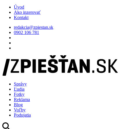
Úvod
Ako inzerovať
Kontakt
redakcia@zpiestan.sk
0902 106 781
Správy
Ľudia
Fotky
Reklama
Blog
Voľby
Podujatia