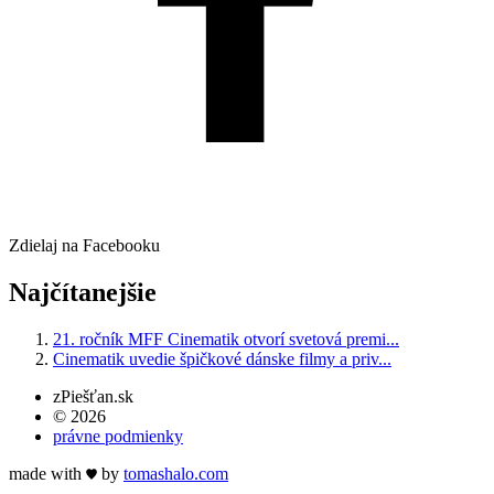
Zdielaj na Facebooku
Najčítanejšie
21. ročník MFF Cinematik otvorí svetová premi...
Cinematik uvedie špičkové dánske filmy a priv...
zPiešťan.sk
© 2026
právne podmienky
made with
by
tomas
halo
.com