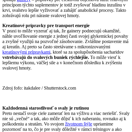
princípom týchto suplementov je totiž zvyšovať hladinu inzulínu v
krvi, svalstvo lepšie vyživovať a zahájiť anabolické procesy. Takto
zohrávajú rolu pri náraste svalovej hmoty.
Kreatínové prípravky pre transport energie
V praxi to môže vyzerať aj tak, že gainery podnecujú okamžité,
náhle uvoľňovanie energie z jednej časti svojej glykemickej povahy
a zvyšné využijú na pozvoľné zásobovanie. Zvláštne postavenie má
aj kreatín. Aj preto sa často stretávame s mikronizovanými
kreatínovými prípravkami
, ktoré sa za spolupôsobenia sacharidov
vstrebávajú do svalových buniek rýchlejšie.
To môže viesť k
lepšiemu výkonu, väčšej sile a v konečnom dôsledku k zvýšeniu
svalovej hmoty.
Zdroj fofo: itakdalee / Shutterstock.com
Každodenná starostlivosť o svaly je rutinou
Preto nestačí svoje ciele zamerať len na výživu a viac neriešiť. Svaly
nie sú „večné“ a tak, ako môže dôjsť k ich naberaniu, rovnako aj k
poškodeniu a stratám. Vo svojom
životnom štýle
upriamime
pozornosť na to, čo je pre svaly dôležité v rámci tréningov a ako