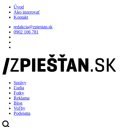
Úvod
Ako inzerovať
Kontakt
redakcia@zpiestan.sk
0902 106 781
Správy
Ľudia
Fotky
Reklama
Blog
Voľby
Podujatia