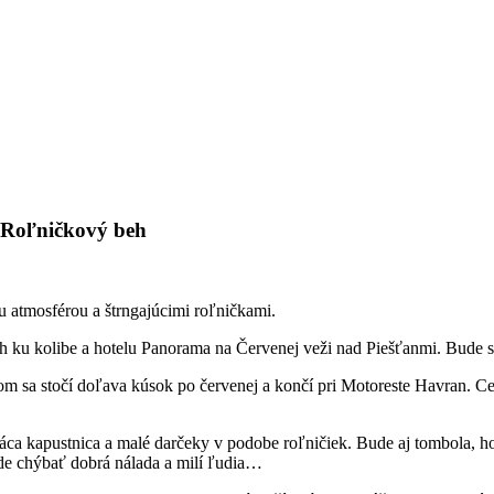
a Roľničkový beh
u atmosférou a štrngajúcimi roľničkami.
h ku kolibe a hotelu Panorama na Červenej veži nad Piešťanmi. Bude sa
om sa stočí doľava kúsok po červenej a končí pri Motoreste Havran. Ce
.
áca kapustnica a malé darčeky v podobe roľničiek. Bude aj tombola, h
 chýbať dobrá nálada a milí ľudia…