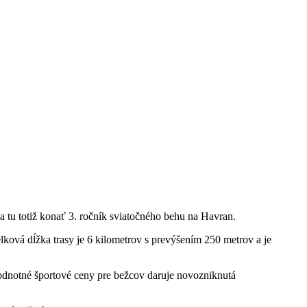
 tu totiž konať 3. ročník sviatočného behu na Havran.
lková dĺžka trasy je 6 kilometrov s prevýšením 250 metrov a je
odnotné športové ceny pre bežcov daruje novozniknutá