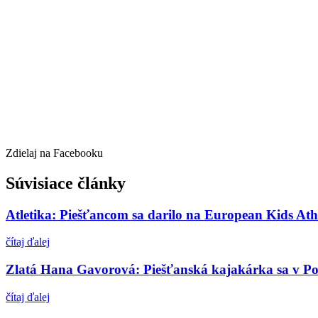
Zdielaj na Facebooku
Súvisiace články
Atletika: Piešťancom sa darilo na European Kids Ath
čítaj ďalej
Zlatá Hana Gavorová: Piešťanská kajakárka sa v Por
čítaj ďalej