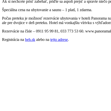
Ak si nechcete prísť zabehať, príďte sa aspoň prejsť a spravte niečo 
Špeciálna cena na ubytovanie a saunu – 1 platí, 1 zdarma.
Počas preteku je možnosť rezervácie ubytovania v hoteli Panorama na Č
ale pre dvojice v deň preteku. Hotel má vonkajšiu vírivku s výhľad
Rezervácie na čísle – 0911 95 99 81, 033 773 53 60. www.panoramah
Registrácia na
beh.sk
alebo na
tejto adrese
.