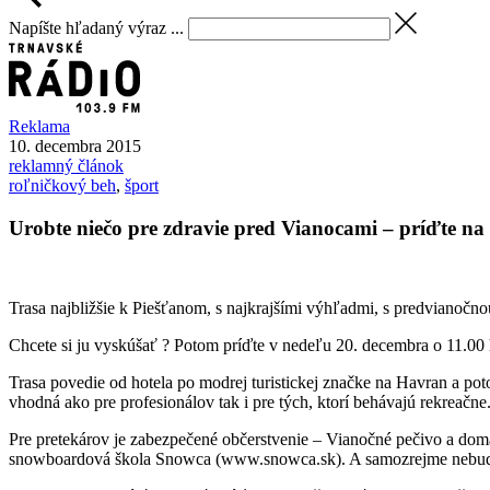
Napíšte hľadaný výraz ...
Reklama
10. decembra 2015
reklamný článok
roľničkový beh
,
šport
Urobte niečo pre zdravie pred Vianocami – príďte n
Trasa najbližšie k Piešťanom, s najkrajšími výhľadmi,
s predvianočno
Chcete si ju vyskúšať ? Potom príďte v nedeľu 20. decembra o 11.00 
Trasa povedie od hotela po modrej turistickej značke na Havran a pot
vhodná ako pre profesionálov tak i pre tých, ktorí behávajú rekreačne
Pre pretekárov je zabezpečené občerstvenie – Vianočné pečivo a dom
snowboardová škola Snowca (www.snowca.sk). A samozrejme nebude