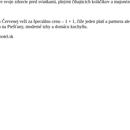
pre svoje zdravie pred sviatkami, plnými číhajúcich koláčikov a majonéz
ervenej veži za špeciálnu cenu – 1 + 1, čiže jeden platí a partnera ale
om na Piešťany, moderné izby a domácu kuchyňu.
otel.sk