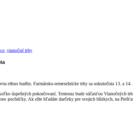
oce
,
vianočné trhy
sta
ovia ethno hudby. Farmársko-remeselnícke trhy sa uskutočnia 13. a 14.
iekoľko úspešných pokračovaní. Tentoraz bude súčasťou Vianočných tr
aw pochúťky. Ak ešte hľadáte darčeky pre svojich blízkych, na Piešť