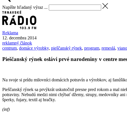
Napíšte hľadaný výraz ...
Reklama
12. decembra 2014
reklamný článok
centrum
,
domáce výrobky
,
pieščanský rýnek
,
program
,
remeslá
,
vian
Pieščanský rýnek oslávi prvé narodeniny v centre me
Na svoje si prídu milovníci domácich potravín a výrobkov, aj fanúšik
Pieščanský rýnek sa prvýkrát uskutočnil presne pred rokom a mal n
potraviny. Nebudú medzi nimi chýbať džemy, sirupy, medovníky ani r
šperky, fujary, textil aj hračky.
(inf)