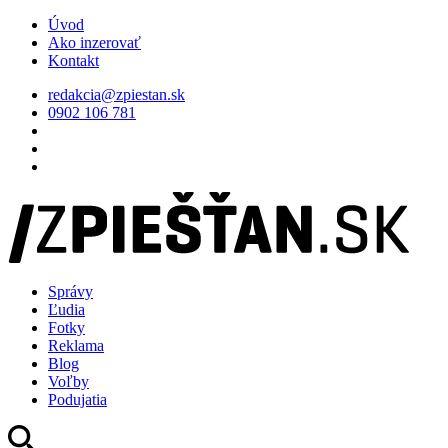
Úvod
Ako inzerovať
Kontakt
redakcia@zpiestan.sk
0902 106 781
Správy
Ľudia
Fotky
Reklama
Blog
Voľby
Podujatia