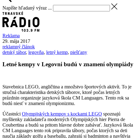
Napíšte hľadaný výraz ...
Reklama
29. mája 2017
reklamný článok
detský tábor
,
legovňa
,
letný kemp
,
piešťany
Letné kempy v Legovni budú v znamení olympiády
Stavebnica LEGO, angličtina a množstvo športových aktivít. To je
stručná charakteristika detských táborov, ktoré počas letných
prázdnin organizuje jazyková škola CM Languages. Tento rok sa
budú niesť v znamení olympionizmu.
Účastníci
Olympijských kempov s kockami LEGO
spoznajú
myšlienky zakladateľa moderných Olympijských hier Pierra de
Coubertina a budú sa pritom hlavne dobre zabávať. Jazyková škola
CM Languages tento rok pripravila tábory, počas ktorých sa deti
naučia základy golfu a baseballu, zahrajú si badminton a navštívia