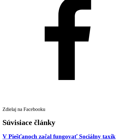
Zdielaj na Facebooku
Súvisiace články
V Piešťanoch začal fungovať Sociálny taxík