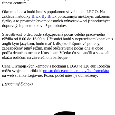
fitness centrum.
Okrem toho sa budú hrať s populárnou stavebnicou LEGO. Na
základe metodiky
Brick By Brick
porozumejú niektorým zákonom
fyziky a to prostredníctvom vlastných výtvorov – od jednoduchých
dopravných prostriedkov až po robotov.
Starostlivosť o deti bude zabezpečená počas celého pracovného
týždňa od 8.00 do 16.00 h. Účastníci budú v nepretržitom kontakte s
anglickým jazykom, budú mať k dispozícii športové potreby,
zabezpečený pitný režim, malé občerstvenie počas dňa aj obed
podľa denného menu v Kursalone. Všetko čo sa naučili a spoznali
ukážu rodičom na záverečnom barbeque.
Cena Olympijských kempov s kockami LEGO je 120 eur. Rodičia
môžu svoje deti prihlásiť
prostredníctvom internetového formulára
na web stránke Legovne. Pozor, počet miest je obmedzený.
(Reklamný článok)