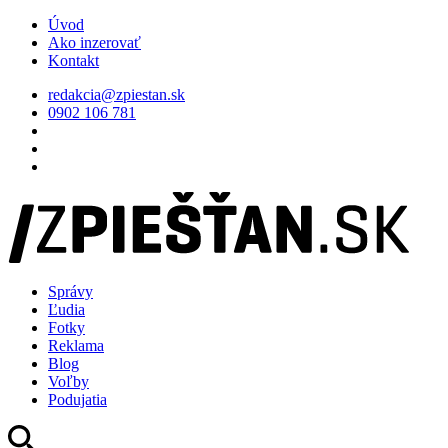
Úvod
Ako inzerovať
Kontakt
redakcia@zpiestan.sk
0902 106 781
Správy
Ľudia
Fotky
Reklama
Blog
Voľby
Podujatia