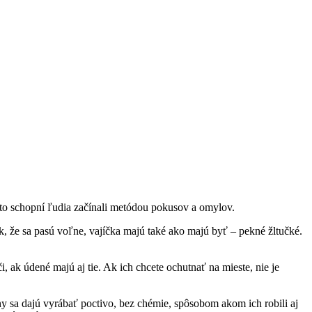
íto schopní ľudia začínali metódou pokusov a omylov.
ak, že sa pasú voľne, vajíčka majú také ako majú byť – pekné žltučké.
či, ak údené majú aj tie. Ak ich chcete ochutnať na mieste, nie je
ny sa dajú vyrábať poctivo, bez chémie, spôsobom akom ich robili aj