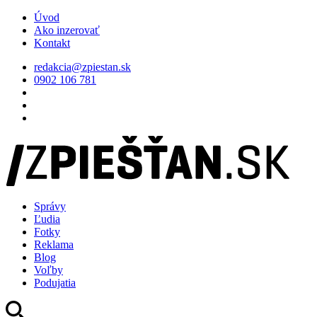
Úvod
Ako inzerovať
Kontakt
redakcia@zpiestan.sk
0902 106 781
Správy
Ľudia
Fotky
Reklama
Blog
Voľby
Podujatia