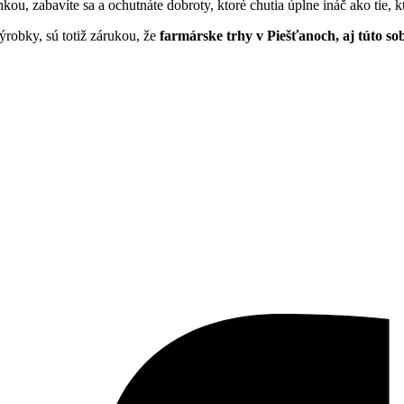
inkou, zabavíte sa a ochutnáte dobroty, ktoré chutia úplne ináč ako tie,
ýrobky, sú totiž zárukou, že
farmárske trhy v Piešťanoch, aj túto so