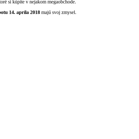
 ktoré si kúpite v nejakom megaobchode.
botu 14. apríla 2018
majú svoj zmysel.