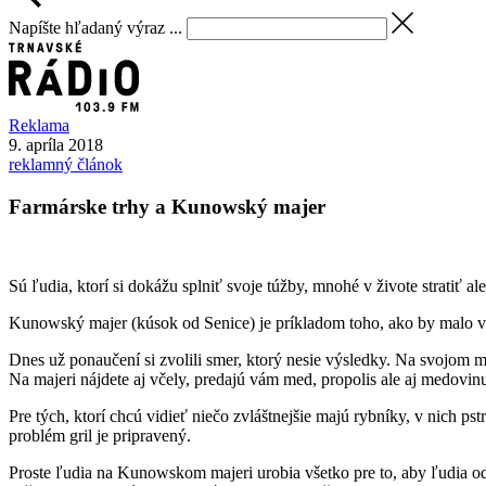
Napíšte hľadaný výraz ...
Reklama
9. apríla 2018
reklamný článok
Farmárske trhy a Kunowský majer
Sú ľudia, ktorí si dokážu splniť svoje túžby, mnohé v živote stratiť al
Kunowský majer (kúsok od Senice) je príkladom toho, ako by malo vy
Dnes už ponaučení si zvolili smer, ktorý nesie výsledky. Na svojom ma
Na majeri nájdete aj včely, predajú vám med, propolis ale aj medovin
Pre tých, ktorí chcú vidieť niečo zvláštnejšie majú rybníky, v nich pst
problém gril je pripravený.
Proste ľudia na Kunowskom majeri urobia všetko pre to, aby ľudia od