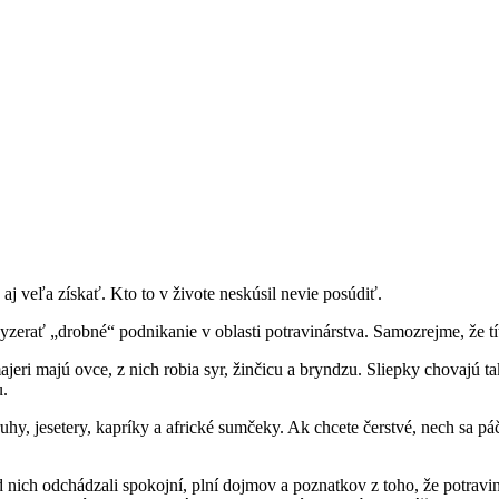
e aj veľa získať. Kto to v živote neskúsil nevie posúdiť.
zerať „drobné“ podnikanie v oblasti potravinárstva. Samozrejme, že t
jeri majú ovce, z nich robia syr, žinčicu a bryndzu. Sliepky chovajú t
u.
ruhy, jesetery, kapríky a africké sumčeky. Ak chcete čerstvé, nech sa pá
 nich odchádzali spokojní, plní dojmov a poznatkov z toho, že potravi