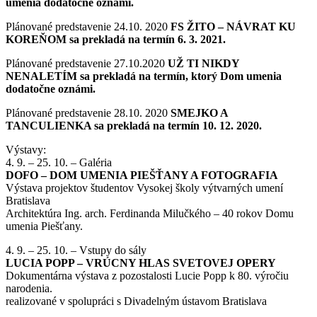
umenia dodatočne oznámi.
Plánované predstavenie 24.10. 2020
FS ŽITO – NÁVRAT KU
KOREŇOM sa prekladá na termín 6. 3. 2021.
Plánované predstavenie 27.10.2020
UŽ TI NIKDY
NENALETÍM sa prekladá na termín, ktorý Dom umenia
dodatočne oznámi.
Plánované predstavenie 28.10. 2020
SMEJKO A
TANCULIENKA sa prekladá na termín 10. 12. 2020.
Výstavy:
4. 9. – 25. 10. – Galéria
DOFO – DOM UMENIA PIEŠŤANY A FOTOGRAFIA
Výstava projektov študentov Vysokej školy výtvarných umení
Bratislava
Architektúra Ing. arch. Ferdinanda Milučkého – 40 rokov Domu
umenia Piešťany.
4. 9. – 25. 10. – Vstupy do sály
LUCIA POPP – VRÚCNY HLAS SVETOVEJ OPERY
Dokumentárna výstava z pozostalosti Lucie Popp k 80. výročiu
narodenia.
realizované v spolupráci s Divadelným ústavom Bratislava