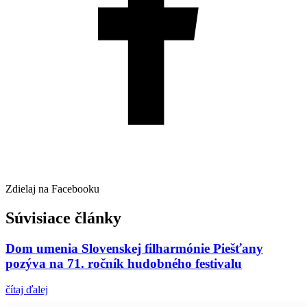
Zdielaj na Facebooku
Súvisiace články
Dom umenia Slovenskej filharmónie Piešťany
pozýva na 71. ročník hudobného festivalu
čítaj ďalej