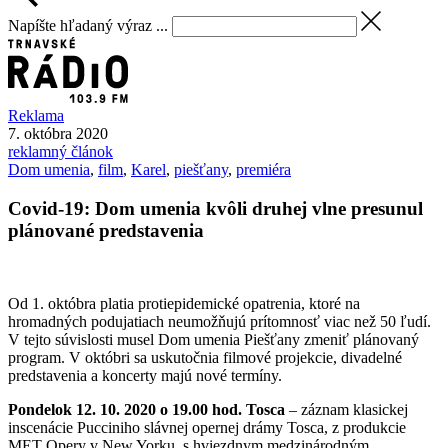
Napíšte hľadaný výraz ...
Reklama
7. októbra 2020
reklamný článok
Dom umenia
,
film
,
Karel
,
piešťany
,
premiéra
Covid-19: Dom umenia kvôli druhej vlne presunul
plánované predstavenia
Od 1. októbra platia protiepidemické opatrenia, ktoré na
hromadných podujatiach neumožňujú prítomnosť viac než 50 ľudí.
V tejto súvislosti musel Dom umenia Piešťany zmeniť plánovaný
program. V októbri sa uskutočnia filmové projekcie, divadelné
predstavenia a koncerty majú nové termíny.
Pondelok 12. 10. 2020 o 19.00 hod. Tosca
– záznam klasickej
inscenácie Pucciniho slávnej opernej drámy Tosca, z produkcie
MET Opery v New Yorku, s hviezdnym medzinárodným