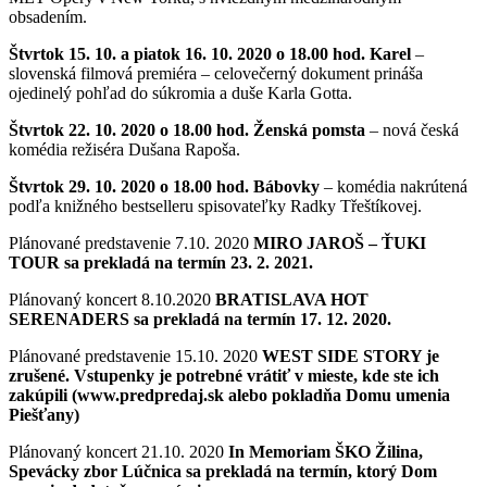
obsadením.
Štvrtok 15. 10. a piatok 16. 10. 2020 o 18.00 hod.
Karel
–
slovenská filmová premiéra – celovečerný dokument prináša
ojedinelý pohľad do súkromia a duše Karla Gotta.
Štvrtok 22. 10. 2020 o 18.00 hod. Ženská pomsta
– nová česká
komédia režiséra Dušana Rapoša.
Štvrtok 29. 10. 2020 o 18.00 hod. Bábovky
– komédia nakrútená
podľa knižného bestselleru spisovateľky Radky Třeštíkovej.
Plánované predstavenie 7.10. 2020
MIRO JAROŠ – ŤUKI
TOUR sa prekladá na termín 23. 2. 2021.
Plánovaný koncert 8.10.2020
BRATISLAVA HOT
SERENADERS sa prekladá na termín 17. 12. 2020.
Plánované predstavenie 15.10. 2020
WEST SIDE STORY je
zrušené. Vstupenky je potrebné vrátiť v mieste, kde ste ich
zakúpili (www.predpredaj.sk alebo pokladňa Domu umenia
Piešťany)
Plánovaný koncert 21.10. 2020
In Memoriam ŠKO Žilina,
Spevácky zbor Lúčnica sa prekladá na termín, ktorý Dom