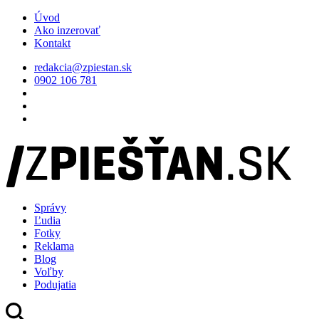
Úvod
Ako inzerovať
Kontakt
redakcia@zpiestan.sk
0902 106 781
Správy
Ľudia
Fotky
Reklama
Blog
Voľby
Podujatia