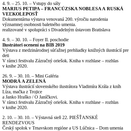
4. 9. – 25. 10. – Vstupy do sály
MARIUS PETIPA – FRANCÚZSKA NOBLESA A RUSKÁ
VEĽKOLEPOSŤ
Dokumentárna výstava venovaná 200. výročiu narodenia
významnej osobnosti baletného umenia.
realizované v spolupráci s Divadelným ústavom Bratislava
4. 9. – 30. 10. – Foyer II. poschodie
Ilustrátori ocenení na BIB 2019
Výstava z medzinárodnej súťažnej prehliadky knižných ilustrácií pre
deti
V rámci festivalu Zázračný oriešok. Kniha v rozhlase – rozhlas
v knihe 2020.
26. 9. – 30. 10. – Mini Galéria
MODRÁ A ZELENÁ
Výstava ilustrácií slovenského ilustrátora Vladimíra Krála z kníh
Líza, mačka z Trojice
a Janko Hraško / O Janíčkovi.
V rámci festivalu Zázračný oriešok. Kniha v rozhlase – rozhlas
v knihe 2020.
2. 10. – 30. 10. – Výstavná sieň 22. PIEŠŤANSKÉ
RENDEZVOUS
Český spolok v Trnavskom regióne a US Lúčnica – Dom umenia