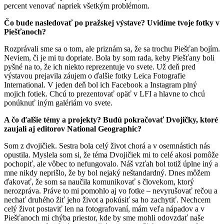
percent venovať napriek všetkým problémom.
Čo bude nasledovať po pražskej výstave? Uvidíme tvoje fotky v
Piešťanoch?
Rozprávali sme sa o tom, ale priznám sa, že sa trochu Piešťan bojím.
Neviem, či je mi tu dopriate. Bola by som rada, keby Piešťany boli
pyšné na to, že ich niekto reprezentuje vo svete. Už deň pred
výstavou prejavila záujem o ďalšie fotky Leica Fotografie
International. V jeden deň bol ich Facebook a Instagram plný
mojich fotiek. Chcú to prezentovať opäť v LFI a hlavne to chcú
ponúknuť iným galériám vo svete.
A čo ďalšie témy a projekty? Budú pokračovať Dvojičky, ktoré
zaujali aj editorov National Geographic?
Som z dvojičiek. Sestra bola celý život chorá a v osemnástich nás
opustila. Myslela som si, že téma Dvojičiek mi to celé akosi pomôže
pochopiť, ale vôbec to nefungovalo. Náš vzťah bol totiž úplne iný a
mne nikdy neprišlo, že by bol nejaký neštandardný. Dnes môžem
ďakovať, že som sa naučila komunikovať s človekom, ktorý
nerozpráva. Práve to mi pomohlo aj vo fotke – nevyrušovať rečou a
nechať druhého žiť jeho život a pokúsiť sa ho zachytiť. Nechcem
celý život postaviť len na fotografovaní, mám veľa nápadov a v
Piešťanoch mi chýba priestor, kde by sme mohli odovzdať naše