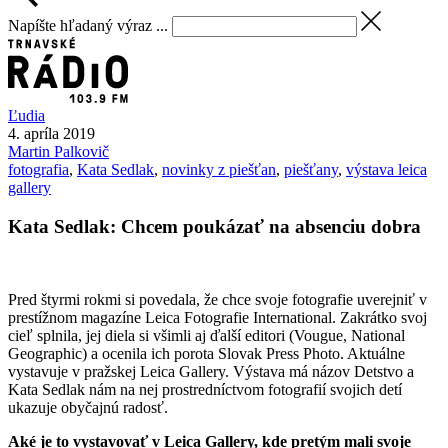
Napíšte hľadaný výraz ...
Ľudia
4. apríla 2019
Martin
Palkovič
fotografia
,
Kata Sedlak
,
novinky z piešťan
,
piešťany
,
výstava leica
gallery
Kata Sedlak: Chcem poukázať na absenciu dobra
Pred štyrmi rokmi si povedala, že chce svoje fotografie uverejniť v
prestížnom magazíne Leica Fotografie International. Zakrátko svoj
cieľ splnila, jej diela si všimli aj ďalší editori (Vougue, National
Geographic) a ocenila ich porota Slovak Press Photo. Aktuálne
vystavuje v pražskej Leica Gallery. Výstava má názov Detstvo a
Kata Sedlak nám na nej prostredníctvom fotografií svojich detí
ukazuje obyčajnú radosť.
Aké je to vystavovať v Leica Gallery, kde pretým mali svoje