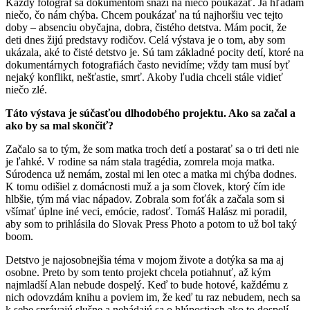
Každý fotograf sa dokumentom snaží na niečo poukázať. Ja hľadám
niečo, čo nám chýba. Chcem poukázať na tú najhoršiu vec tejto
doby – absenciu obyčajna, dobra, čistého detstva. Mám pocit, že
deti dnes žijú predstavy rodičov. Celá výstava je o tom, aby som
ukázala, aké to čisté detstvo je. Sú tam základné pocity detí, ktoré na
dokumentárnych fotografiách často nevidíme; vždy tam musí byť
nejaký konflikt, nešťastie, smrť. Akoby ľudia chceli stále vidieť
niečo zlé.
Táto výstava je súčasťou dlhodobého projektu. Ako sa začal a
ako by sa mal skončiť?
Začalo sa to tým, že som matka troch detí a postarať sa o tri deti nie
je ľahké. V rodine sa nám stala tragédia, zomrela moja matka.
Súrodenca už nemám, zostal mi len otec a matka mi chýba dodnes.
K tomu odišiel z domácnosti muž a ja som človek, ktorý čím ide
hlbšie, tým má viac nápadov. Zobrala som foťák a začala som si
všímať úplne iné veci, emócie, radosť. Tomáš Halász mi poradil,
aby som to prihlásila do Slovak Press Photo a potom to už bol taký
boom.
Detstvo je najosobnejšia téma v mojom živote a dotýka sa ma aj
osobne. Preto by som tento projekt chcela potiahnuť, až kým
najmladší Alan nebude dospelý. Keď to bude hotové, každému z
nich odovzdám knihu a poviem im, že keď tu raz nebudem, nech sa
k sebe správajú slušne a nehádajú sa o hlúpostiach ako to dospelí