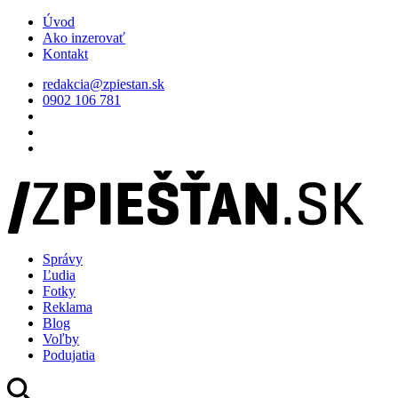
Úvod
Ako inzerovať
Kontakt
redakcia@zpiestan.sk
0902 106 781
Správy
Ľudia
Fotky
Reklama
Blog
Voľby
Podujatia