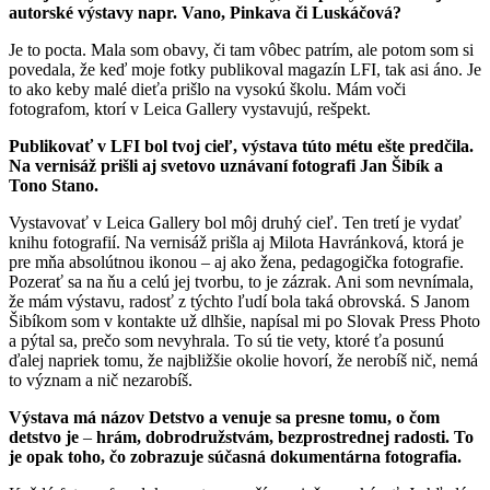
autorské výstavy napr. Vano, Pinkava či Luskáčová?
Je to pocta. Mala som obavy, či tam vôbec patrím, ale potom som si
povedala, že keď moje fotky publikoval magazín LFI, tak asi áno. Je
to ako keby malé dieťa prišlo na vysokú školu. Mám voči
fotografom, ktorí v Leica Gallery vystavujú, rešpekt.
Publikovať v LFI bol tvoj cieľ, výstava túto métu ešte predčila.
Na vernisáž prišli aj svetovo uznávaní fotografi Jan Šibík a
Tono Stano.
Vystavovať v Leica Gallery bol môj druhý cieľ. Ten tretí je vydať
knihu fotografií. Na vernisáž prišla aj Milota Havránková, ktorá je
pre mňa absolútnou ikonou – aj ako žena, pedagogička fotografie.
Pozerať sa na ňu a celú jej tvorbu, to je zázrak. Ani som nevnímala,
že mám výstavu, radosť z týchto ľudí bola taká obrovská. S Janom
Šibíkom som v kontakte už dlhšie, napísal mi po Slovak Press Photo
a pýtal sa, prečo som nevyhrala. To sú tie vety, ktoré ťa posunú
ďalej napriek tomu, že najbližšie okolie hovorí, že nerobíš nič, nemá
to význam a nič nezarobíš.
Výstava má názov Detstvo a venuje sa presne tomu, o čom
detstvo je
–
hrám, dobrodružstvám, bezprostrednej radosti. To
je opak toho, čo zobrazuje súčasná dokumentárna fotografia.