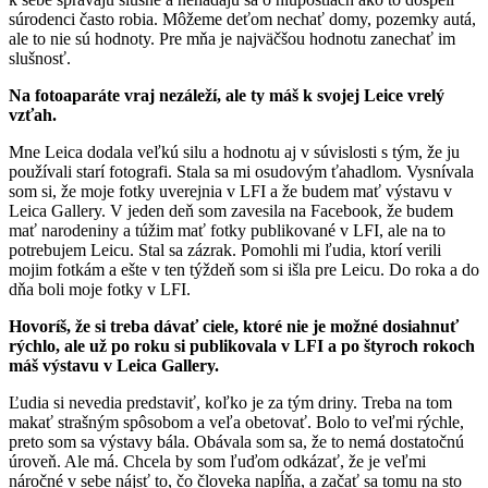
súrodenci často robia. Môžeme deťom nechať domy, pozemky autá,
ale to nie sú hodnoty. Pre mňa je najväčšou hodnotu zanechať im
slušnosť.
Na fotoaparáte vraj nezáleží, ale ty máš k svojej Leice vrelý
vzťah.
Mne Leica dodala veľkú silu a hodnotu aj v súvislosti s tým, že ju
používali starí fotografi. Stala sa mi osudovým ťahadlom. Vysnívala
som si, že moje fotky uverejnia v LFI a že budem mať výstavu v
Leica Gallery. V jeden deň som zavesila na Facebook, že budem
mať narodeniny a túžim mať fotky publikované v LFI, ale na to
potrebujem Leicu. Stal sa zázrak. Pomohli mi ľudia, ktorí verili
mojim fotkám a ešte v ten týždeň som si išla pre Leicu. Do roka a do
dňa boli moje fotky v LFI.
Hovoríš, že si treba dávať ciele, ktoré nie je možné dosiahnuť
rýchlo, ale už po roku si publikovala v LFI a po štyroch rokoch
máš výstavu v Leica Gallery.
Ľudia si nevedia predstaviť, koľko je za tým driny. Treba na tom
makať strašným spôsobom a veľa obetovať. Bolo to veľmi rýchle,
preto som sa výstavy bála. Obávala som sa, že to nemá dostatočnú
úroveň. Ale má. Chcela by som ľuďom odkázať, že je veľmi
náročné v sebe nájsť to, čo človeka napĺňa, a začať sa tomu na sto