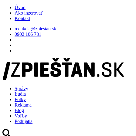
Úvod
Ako inzerovať
Kontakt
redakcia@zpiestan.sk
0902 106 781
Správy
Ľudia
Fotky
Reklama
Blog
Voľby
Podujatia