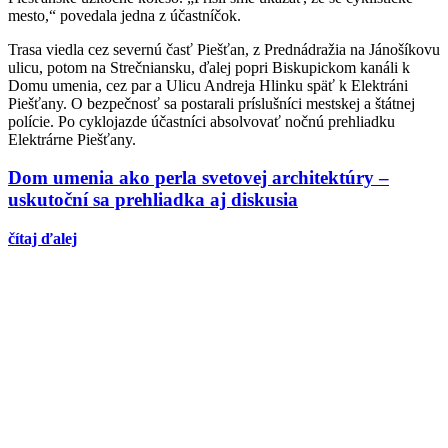
mesto,“ povedala jedna z účastníčok.
Trasa viedla cez severnú časť Piešťan, z Prednádražia na Jánošíkovu
ulicu, potom na Strečniansku, ďalej popri Biskupickom kanáli k
Domu umenia, cez par a Ulicu Andreja Hlinku späť k Elektráni
Piešťany. O bezpečnosť sa postarali príslušníci mestskej a štátnej
polície. Po cyklojazde účastníci absolvovať nočnú prehliadku
Elektrárne Piešťany.
Dom umenia ako perla svetovej architektúry –
uskutoční sa prehliadka aj diskusia
čítaj ďalej