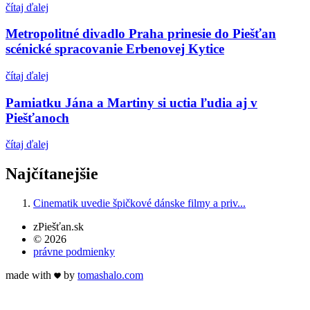
čítaj ďalej
Metropolitné divadlo Praha prinesie do Piešťan
scénické spracovanie Erbenovej Kytice
čítaj ďalej
Pamiatku Jána a Martiny si uctia ľudia aj v
Piešťanoch
čítaj ďalej
Najčítanejšie
Cinematik uvedie špičkové dánske filmy a priv...
zPiešťan.sk
© 2026
právne podmienky
made with
by
tomas
halo
.com