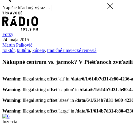
Napíšte hľadaný výraz ...
Fotky
24. mája 2015
Martin
Palkovič
folklór
,
kultúra
,
kúpele
,
tradičné umelecké remeslá
Nákupné centrum vs. jarmok? V Piešťanoch zvíťazili 
Warning
: Illegal string offset 'alt' in
/data/6/1/614b7d31-fe80-4236-
Warning
: Illegal string offset 'caption' in
/data/6/1/614b7d31-fe80-4
Warning
: Illegal string offset 'sizes' in
/data/6/1/614b7d31-fe80-423
Warning
: Illegal string offset 'large' in
/data/6/1/614b7d31-fe80-423
Inzercia