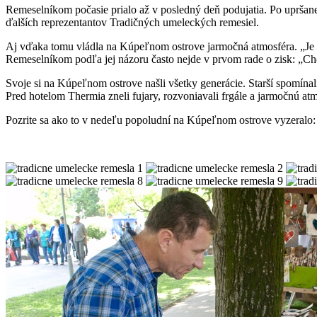
Remeselníkom počasie prialo až v posledný deň podujatia. Po upršane
ďalších reprezentantov Tradičných umeleckých remesiel.
Aj vďaka tomu vládla na Kúpeľnom ostrove jarmočná atmosféra. „Je to
Remeselníkom podľa jej názoru často nejde v prvom rade o zisk: „Chc
Svoje si na Kúpeľnom ostrove našli všetky generácie. Starší spomína
Pred hotelom Thermia zneli fujary, rozvoniavali frgále a jarmočnú atm
Pozrite sa ako to v nedeľu popoludní na Kúpeľnom ostrove vyzeralo: