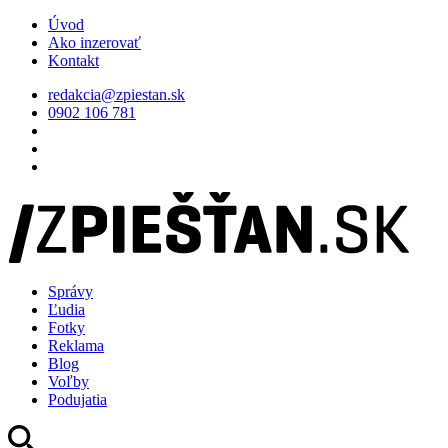
Úvod
Ako inzerovať
Kontakt
redakcia@zpiestan.sk
0902 106 781
Správy
Ľudia
Fotky
Reklama
Blog
Voľby
Podujatia