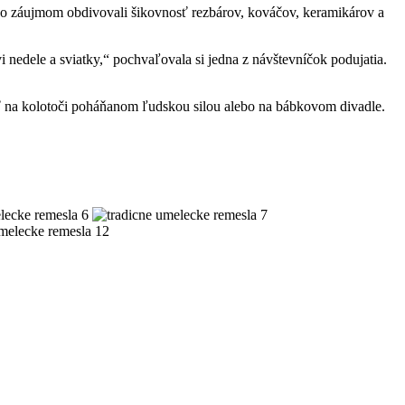
í so záujmom obdivovali šikovnosť rezbárov, kováčov, keramikárov a
nedele a sviatky,“ pochvaľovala si jedna z návštevníčok podujatia.
vať na kolotoči poháňanom ľudskou silou alebo na bábkovom divadle.