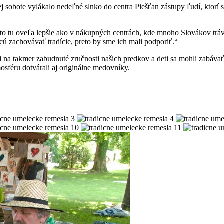
j sobote vylákalo nedeľné slnko do centra Piešťan zástupy ľudí, ktor
 tu oveľa lepšie ako v nákupných centrách, kde mnoho Slovákov trávi 
ú zachovávať tradície, preto by sme ich mali podporiť.“
li na takmer zabudnuté zručnosti našich predkov a deti sa mohli zabá
osféru dotvárali aj originálne medovníky.