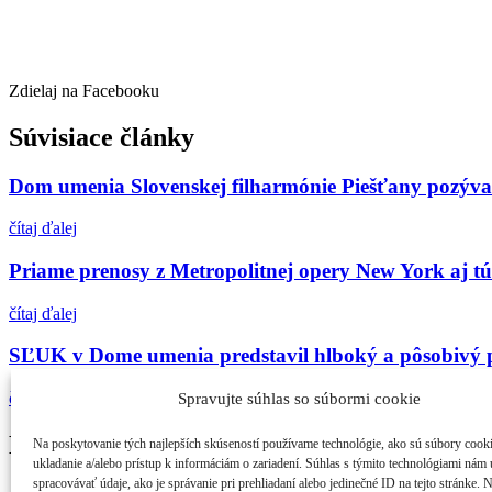
Zdielaj na Facebooku
Súvisiace články
Dom umenia Slovenskej filharmónie Piešťany pozýva 
čítaj ďalej
Priame prenosy z Metropolitnej opery New York aj t
čítaj ďalej
SĽUK v Dome umenia predstavil hlboký a pôsobivý p
čítaj ďalej
Spravujte súhlas so súbormi cookie
Najčítanejšie
Na poskytovanie tých najlepších skúseností používame technológie, ako sú súbory cook
ukladanie a/alebo prístup k informáciám o zariadení. Súhlas s týmito technológiami nám
spracovávať údaje, ako je správanie pri prehliadaní alebo jedinečné ID na tejto stránke. 
21. ročník MFF Cinematik otvorí svetová premi...