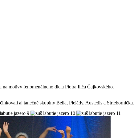
a na motívy fenomenálneho diela Piotra Iliča Čajkovského.
nkovali aj tanečné skupiny Bella, Plejády, Austedis a Striebornička.