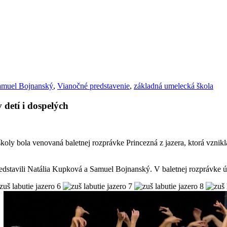
amuel Bojnanský
,
Vianočné predstavenie
,
základná umelecká škola
 detí i dospelých
ly bola venovaná baletnej rozprávke Princezná z jazera, ktorá vznikl
dstavili Natália Kupková a Samuel Bojnanský. V baletnej rozprávke úči