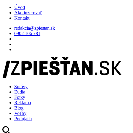
Úvod
Ako inzerovať
Kontakt
redakcia@zpiestan.sk
0902 106 781
Správy
Ľudia
Fotky
Reklama
Blog
Voľby
Podujatia