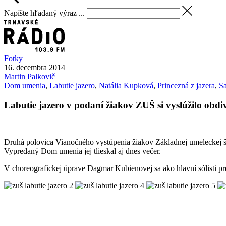
Napíšte hľadaný výraz ...
Fotky
16. decembra 2014
Martin
Palkovič
Dom umenia
,
Labutie jazero
,
Natália Kupková
,
Princezná z jazera
,
S
Labutie jazero v podaní žiakov ZUŠ si vyslúžilo obdiv
Druhá polovica Vianočného vystúpenia žiakov Základnej umeleckej ško
Vypredaný Dom umenia jej tlieskal aj dnes večer.
V choreografickej úprave Dagmar Kubienovej sa ako hlavní sólisti pre