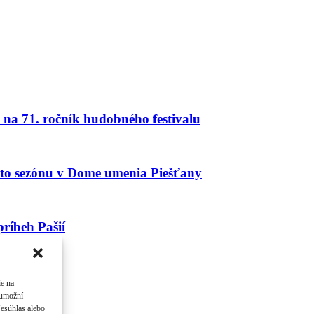
na 71. ročník hudobného festivalu
úto sezónu v Dome umenia Piešťany
ríbeh Pašií
ie na
 umožní
Nesúhlas alebo