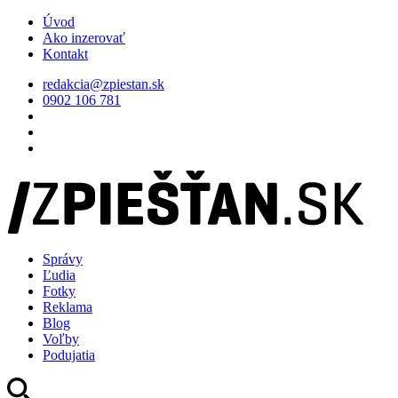
Úvod
Ako inzerovať
Kontakt
redakcia@zpiestan.sk
0902 106 781
Správy
Ľudia
Fotky
Reklama
Blog
Voľby
Podujatia