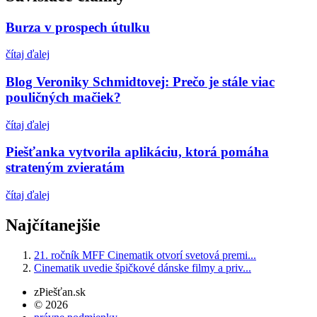
Burza v prospech útulku
čítaj ďalej
Blog Veroniky Schmidtovej: Prečo je stále viac
pouličných mačiek?
čítaj ďalej
Piešťanka vytvorila aplikáciu, ktorá pomáha
strateným zvieratám
čítaj ďalej
Najčítanejšie
21. ročník MFF Cinematik otvorí svetová premi...
Cinematik uvedie špičkové dánske filmy a priv...
zPiešťan.sk
© 2026