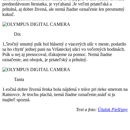
prednedávnom šteniatka, je vyťahaná .Je veľmi priateľská a
prítulná, aj dobre živená, ale nemá žiadne označenie len presmutný
kukuč.
Dix
1,5ročný smutný psík bol hlásený z viacerých ulíc v meste, podarilo
sa ho chytiť jednej pani na Vršateckej ulici vo večerných hodinách.
Psík u nej aj prenocoval, ďakujeme za pomoc. Nemá žiadne
označenie, ani obojok, je priateľský a prítulný.
Tanta
1-ročná dobre živená fenka bola nájdená v tráve pri rieke smerom na
Ratnovce. Je trochu plachá, nemá žiadne označenie,snáď si ju
majiteľ spozná.
Text a foto:
Útulok Piešťany