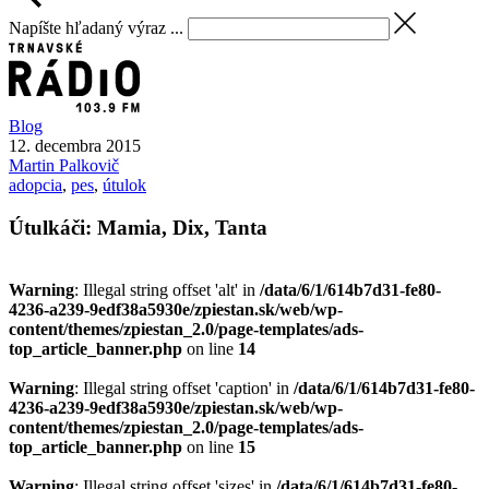
Napíšte hľadaný výraz ...
Blog
12. decembra 2015
Martin
Palkovič
adopcia
,
pes
,
útulok
Útulkáči: Mamia, Dix, Tanta
Warning
: Illegal string offset 'alt' in
/data/6/1/614b7d31-fe80-
4236-a239-9edf38a5930e/zpiestan.sk/web/wp-
content/themes/zpiestan_2.0/page-templates/ads-
top_article_banner.php
on line
14
Warning
: Illegal string offset 'caption' in
/data/6/1/614b7d31-fe80-
4236-a239-9edf38a5930e/zpiestan.sk/web/wp-
content/themes/zpiestan_2.0/page-templates/ads-
top_article_banner.php
on line
15
Warning
: Illegal string offset 'sizes' in
/data/6/1/614b7d31-fe80-