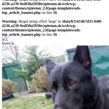
4236-a239-9edf38a5930e/zpiestan.sk/web/wp-
content/themes/zpiestan_2.0/page-templates/ads-
top_article_banner.php
on line
16
Warning
: Illegal string offset 'large' in
/data/6/1/614b7d31-fe80-
4236-a239-9edf38a5930e/zpiestan.sk/web/wp-
content/themes/zpiestan_2.0/page-templates/ads-
top_article_banner.php
on line
16
Inzercia