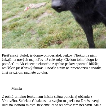
Piešťanský útulok je domovom desiatok psíkov. Niektorí z nich
čakajú na nových majiteľov už celé roky. Cieľom tohto blogu je
pomôcť im.Ak chcete niektorého z týchto psíkov spoznať bližšie,
navštívte piešťanský útulok. Choďte s ním na prechádzku a uvidíte,
či si navzájom padnete do oka.
Mamia
2-ročnú prítulnú fenku nám hlásila štátna polícia aj občania z
Vrbového. Sedela a čakala asi na svojho majiteľa na Družstevenj
ulici na jednom mieste, nevieme, či sa jej práve tam nezbavil. Mala