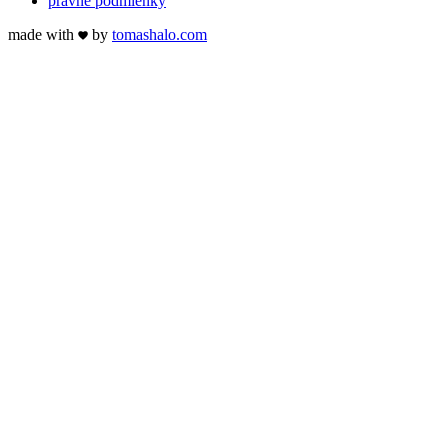
právne podmienky
made with
by
tomas
halo
.com