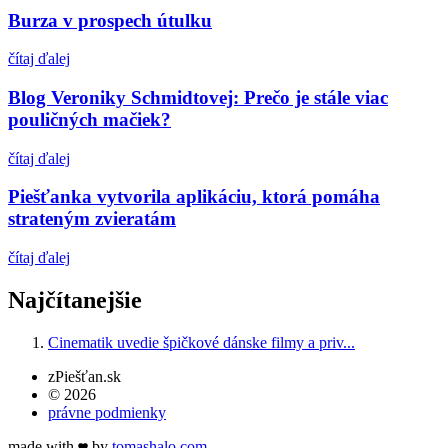
Burza v prospech útulku
čítaj ďalej
Blog Veroniky Schmidtovej: Prečo je stále viac
pouličných mačiek?
čítaj ďalej
Piešťanka vytvorila aplikáciu, ktorá pomáha
strateným zvieratám
čítaj ďalej
Najčítanejšie
Cinematik uvedie špičkové dánske filmy a priv...
zPiešťan.sk
© 2026
právne podmienky
made with
by
tomas
halo
.com