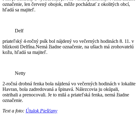
označenie, len červený obojok, môže pochádzať z okolitých obcí,
hľadá sa majiteľ.
Delf
priateľský 4-ročný psík bol nájdený vo večerných hodinách 8. 11. v
blízkosti Delfína.Nemá žiadne označenie, na ušiach má zrohovatelú
kožu, hľadá sa majiteľ.
Netty
2-ročná drobná fenka bola nájdená vo večerných hodinách v lokalite
Havran, bola zadredovaná a špinavá. Nálezcovia ju okúpali,
ostrihali a prenocovali. Je to milá a priateľská fenka, nemá žiadne
označenie.
Text a foto:
Útulok Piešťany