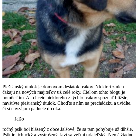
Piešťanský útulok je domovom desiatok psíkov. Niektorí z nich
čakajú na nových majiteľov už celé roky. Cieľom tohto blogu je
pomôcť im. Ak chcete niektorého z týchto psíkov spoznať bližšie,
navštívte piešťanský útulok. Choďte s ním na prechádzku a uvidíte,
či si navzájom padnete do oka.
Jalšo
ročný psík bol hlásený z obce Jalšové, že sa tam pohybuje už dlhšie.
Psík je tichučký a vystrašený, javí sa veľmi priateľský. Nemá žiadne