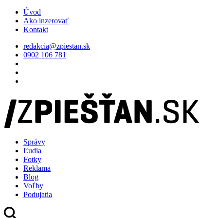
Úvod
Ako inzerovať
Kontakt
redakcia@zpiestan.sk
0902 106 781
Správy
Ľudia
Fotky
Reklama
Blog
Voľby
Podujatia