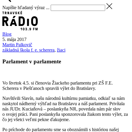
Napíšte hľadaný výraz ...
Blog
5. mája 2017
Martin
Palkovič
základná škola f. e. scherera
,
žiaci
Parlament v parlamente
Vo štvrtok 4.5. si členovia Žiackeho parlamentu pri ZŠ F.E.
Scherera v Piešťanoch spravili výlet do Bratislavy.
Navštívili Slavín, našu národnú kultúrnu pamiatku, odkiaľ sa nám
naskytol nádherný výhľad na Bratislavu a náš parlament. Privítala
nás JUDr. Kuciaňová – poslankyňa NR, povedala nám pár slov
o svojej práci. Pani poslankyňa sponzorovala žiakom tento výlet, za
čo jej všetci veľmi pekne ďakujeme.
Po príchode do parlamentu sme sa oboznámili s históriou našej