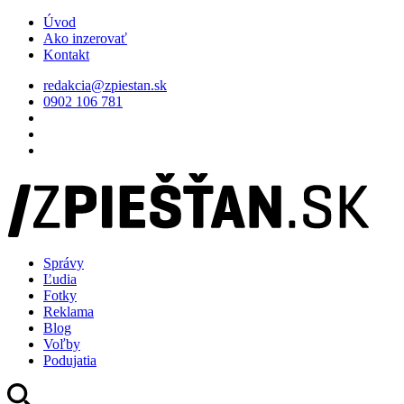
Úvod
Ako inzerovať
Kontakt
redakcia@zpiestan.sk
0902 106 781
Správy
Ľudia
Fotky
Reklama
Blog
Voľby
Podujatia