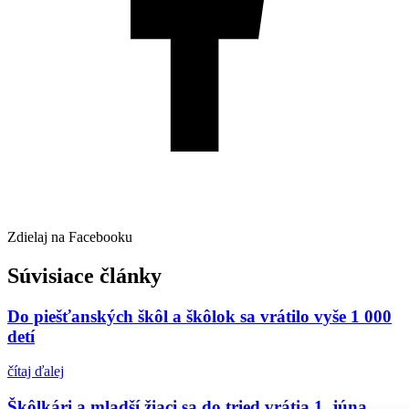
Zdielaj na Facebooku
Súvisiace články
Do piešťanských škôl a škôlok sa vrátilo vyše 1 000
detí
čítaj ďalej
Škôlkári a mladší žiaci sa do tried vrátia 1. júna