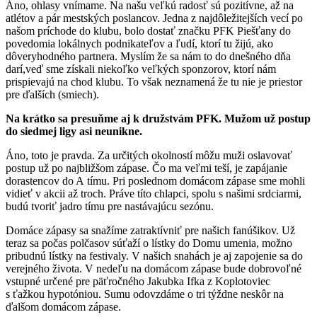
Áno, ohlasy vnímame. Na našu veľkú radosť sú pozitívne, až na
atlétov a pár mestských poslancov. Jedna z najdôležitejších vecí po
našom príchode do klubu, bolo dostať značku PFK Piešťany do
povedomia lokálnych podnikateľov a ľudí, ktorí tu žijú, ako
dôveryhodného partnera. Myslím že sa nám to do dnešného dňa
darí,veď sme získali niekoľko veľkých sponzorov, ktorí nám
prispievajú na chod klubu. To však neznamená že tu nie je priestor
pre ďalších (smiech).
Na krátko sa presuňme aj k družstvám PFK. Mužom už postup
do siedmej ligy asi neunikne.
Áno, toto je pravda. Za určitých okolností môžu muži oslavovať
postup už po najbližšom zápase. Čo ma veľmi teší, je zapájanie
dorastencov do A tímu. Pri poslednom domácom zápase sme mohli
vidieť v akcii až troch. Práve títo chlapci, spolu s našimi srdciarmi,
budú tvoriť jadro tímu pre nastávajúcu sezónu.
Domáce zápasy sa snažíme zatraktívniť pre našich fanúšikov. Už
teraz sa počas polčasov súťaží o lístky do Domu umenia, možno
pribudnú lístky na festivaly. V našich snahách je aj zapojenie sa do
verejného života. V nedeľu na domácom zápase bude dobrovoľné
vstupné určené pre päťročného Jakubka Ifka z Koplotoviec
s ťažkou hypotóniou. Sumu odovzdáme o tri týždne neskôr na
ďalšom domácom zápase.