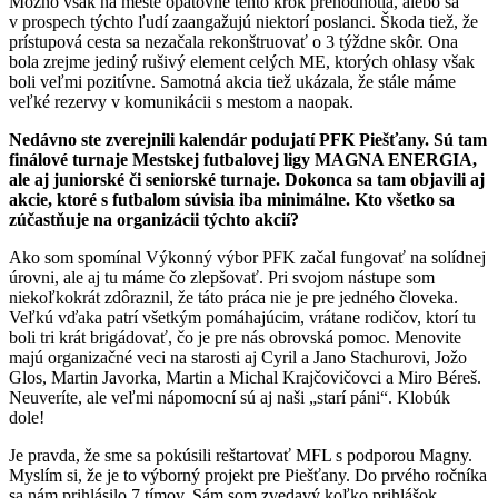
Možno však na meste opätovne tento krok prehodnotia, alebo sa
v prospech týchto ľudí zaangažujú niektorí poslanci. Škoda tiež, že
prístupová cesta sa nezačala rekonštruovať o 3 týždne skôr. Ona
bola zrejme jediný rušivý element celých ME, ktorých ohlasy však
boli veľmi pozitívne. Samotná akcia tiež ukázala, že stále máme
veľké rezervy v komunikácii s mestom a naopak.
Nedávno ste zverejnili kalendár podujatí PFK Piešťany. Sú tam
finálové turnaje Mestskej futbalovej ligy MAGNA ENERGIA,
ale aj juniorské či seniorské turnaje. Dokonca sa tam objavili aj
akcie, ktoré s futbalom súvisia iba minimálne. Kto všetko sa
zúčastňuje na organizácii týchto akcií?
Ako som spomínal Výkonný výbor PFK začal fungovať na solídnej
úrovni, ale aj tu máme čo zlepšovať. Pri svojom nástupe som
niekoľkokrát zdôraznil, že táto práca nie je pre jedného človeka.
Veľkú vďaka patrí všetkým pomáhajúcim, vrátane rodičov, ktorí tu
boli tri krát brigádovať, čo je pre nás obrovská pomoc. Menovite
majú organizačné veci na starosti aj Cyril a Jano Stachurovi, Jožo
Glos, Martin Javorka, Martin a Michal Krajčovičovci a Miro Béreš.
Neuveríte, ale veľmi nápomocní sú aj naši „starí páni“. Klobúk
dole!
Je pravda, že sme sa pokúsili reštartovať MFL s podporou Magny.
Myslím si, že je to výborný projekt pre Piešťany. Do prvého ročníka
sa nám prihlásilo 7 tímov. Sám som zvedavý koľko prihlášok