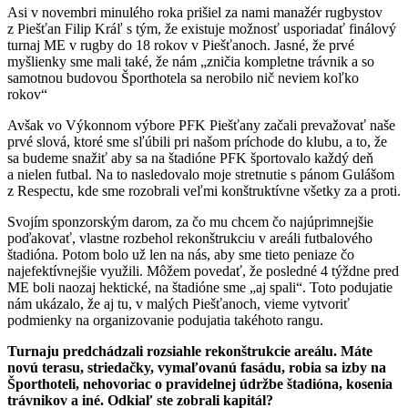
Asi v novembri minulého roka prišiel za nami manažér rugbystov
z Piešťan Filip Kráľ s tým, že existuje možnosť usporiadať finálový
turnaj ME v rugby do 18 rokov v Piešťanoch. Jasné, že prvé
myšlienky sme mali také, že nám „zničia kompletne trávnik a so
samotnou budovou Športhotela sa nerobilo nič neviem koľko
rokov“
Avšak vo Výkonnom výbore PFK Piešťany začali prevažovať naše
prvé slová, ktoré sme sľúbili pri našom príchode do klubu, a to, že
sa budeme snažiť aby sa na štadióne PFK športovalo každý deň
a nielen futbal. Na to nasledovalo moje stretnutie s pánom Gulášom
z Respectu, kde sme rozobrali veľmi konštruktívne všetky za a proti.
Svojím sponzorským darom, za čo mu chcem čo najúprimnejšie
poďakovať, vlastne rozbehol rekonštrukciu v areáli futbalového
štadióna. Potom bolo už len na nás, aby sme tieto peniaze čo
najefektívnejšie využili. Môžem povedať, že posledné 4 týždne pred
ME boli naozaj hektické, na štadióne sme „aj spali“. Toto podujatie
nám ukázalo, že aj tu, v malých Piešťanoch, vieme vytvoriť
podmienky na organizovanie podujatia takéhoto rangu.
Turnaju predchádzali rozsiahle rekonštrukcie areálu. Máte
novú terasu, striedačky, vymaľovanú fasádu, robia sa izby na
Športhoteli, nehovoriac o pravidelnej údržbe štadióna, kosenia
trávnikov a iné. Odkiaľ ste zobrali kapitál?