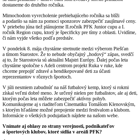
dostaneme do druhého ročníka.
Mimochodom vyvrcholenie prebiehajúceho ročníka sa blíži
a podarilo sa nám za pomoci sponzorov zabezpečiť zaujímavé ceny.
V priebehu júna tiež plánujeme II.ročník PFK Junior cupu a I.
ročník Region cupu, ktorý je špecificky pre tímy z oblasti. Uvidíme,
či nám vyjde všetko podľa predstáv.
V pondelok 8. mája chystáme stretnutie medzi výberom Piešťan
a tímom Starostov. Že to nebude obyčajný „hodový“ zápas, svedčí
aj to, že Starostovia sú aktuálni Majstri Európy. Ďalej počas leta
chystáme spoločne s Adeli centrom projekt Ruka v ruke, kde
chceme prepojiť zdravé a hendikepované deti za účasti
reprezentantov v rôznych športoch.
V júli nesmiem zabudnúť na náš futbalový kemp, ktorý si rokmi
získal veľmi dobré meno. Je určený nielen pre futbalistov, ale aj deti,
ktorým počas leta môžete zabezpečiť aktívny pohyb.
Komunikujeme aj s riaditeľom Cinematiku Tomášom Klenovským,
s ktorým hľadáme možné prepojenie medzi festivalom a klubom.
Informácie o všetkých podujatiach nájdete na našom webe.
Vnímate aj ohlasy zo strany verejnosti, podnikateľov
a športových klubov, ktoré sídlia v areáli PFK?