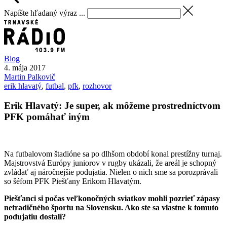
Napíšte hľadaný výraz ...
Blog
4. mája 2017
Martin
Palkovič
erik hlavatý
,
futbal
,
pfk
,
rozhovor
Erik Hlavatý: Je super, ak môžeme prostredníctvom
PFK pomáhať iným
Na futbalovom štadióne sa po dlhšom období konal prestížny turnaj.
Majstrovstvá Európy juniorov v rugby ukázali, že areál je schopný
zvládať aj náročnejšie podujatia. Nielen o nich sme sa porozprávali
so šéfom PFK Piešťany Erikom Hlavatým.
Piešťanci si počas veľkonočných sviatkov mohli pozrieť zápasy
netradičného športu na Slovensku. Ako ste sa vlastne k tomuto
podujatiu dostali?