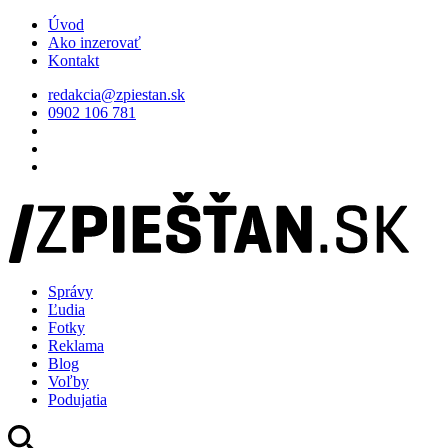
Úvod
Ako inzerovať
Kontakt
redakcia@zpiestan.sk
0902 106 781
Správy
Ľudia
Fotky
Reklama
Blog
Voľby
Podujatia