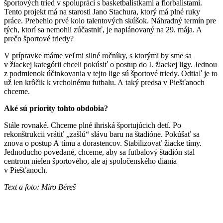
športových tried v spolupráci s basketbalistkami a florbalistami.
Tento projekt má na starosti Jano Stachura, ktorý má plné ruky
práce. Prebehlo prvé kolo talentových skúšok. Náhradný termín pre
tých, ktorí sa nemohli zúčastniť, je naplánovaný na 29. mája. A
prečo športové triedy?
V prípravke máme veľmi silné ročníky, s ktorými by sme sa
v žiackej kategórii chceli pokúsiť o postup do I. žiackej ligy. Jednou
z podmienok účinkovania v tejto lige sú športové triedy. Odtiaľ je to
už len krôčik k vrcholnému futbalu. A taký predsa v Piešťanoch
chceme.
Aké sú priority tohto obdobia?
Stále rovnaké. Chceme plné ihriská športujúcich detí. Po
rekonštrukcii vrátiť „zašlú“ slávu baru na štadióne. Pokúšať sa
znova o postup A tímu a dorastencov. Stabilizovať žiacke tímy.
Jednoducho povedané, chceme, aby sa futbalový štadión stal
centrom nielen športového, ale aj spoločenského diania
v Piešťanoch.
Text a foto: Miro Béreš