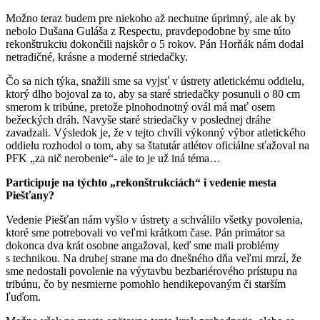
Možno teraz budem pre niekoho až nechutne úprimný, ale ak by
nebolo Dušana Guláša z Respectu, pravdepodobne by sme túto
rekonštrukciu dokončili najskôr o 5 rokov. Pán Horňák nám dodal
netradičné, krásne a moderné striedačky.
Čo sa nich týka, snažili sme sa vyjsť v ústrety atletickému oddielu,
ktorý dlho bojoval za to, aby sa staré striedačky posunuli o 80 cm
smerom k tribúne, pretože plnohodnotný ovál má mať osem
bežeckých dráh. Navyše staré striedačky v poslednej dráhe
zavadzali. Výsledok je, že v tejto chvíli výkonný výbor atletického
oddielu rozhodol o tom, aby sa štatutár atlétov oficiálne sťažoval na
PFK „za nič nerobenie“- ale to je už iná téma…
Participuje na týchto „rekonštrukciách“ i vedenie mesta
Piešťany?
Vedenie Piešťan nám vyšlo v ústrety a schválilo všetky povolenia,
ktoré sme potrebovali vo veľmi krátkom čase. Pán primátor sa
dokonca dva krát osobne angažoval, keď sme mali problémy
s technikou. Na druhej strane ma do dnešného dňa veľmi mrzí, že
sme nedostali povolenie na výytavbu bezbariérového prístupu na
tribúnu, čo by nesmierne pomohlo hendikepovaným či starším
ľuďom.