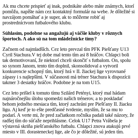
Ak mu chcete prispieť aj inak, podnikáte alebo máte známych, ktorí
pomôžu, napíšte nám cez kontaktný formulár na webe. Je dôležité si
navzájom pomáhať a je super, ak to môžeme robiť aj
prostredníctvom futbalového klubu.
Súhlasím, podobne sa angažujú aj väčšie kluby v rôznych
športoch. A ako sú na tom mládežnícke tímy?
Začnem od najmladších. Cez leto prevzal tím PFK Piešťany U13
Cyril Stachura.V tej dobe mal tento tím asi 8 hráčov. Chlapci boli
tak demotivovaní, že niektorí chceli skončiť s futbalom. On, spolu
so synom Janom, tento tím doplnil, skonsolidoval a vytvoril
konkurencie schopný tím, ktorý hrá v II. žiackej lige vyrovnané
zápasy i s najlepšími. V súčasnosti má tréner Stachura k dispozícii
takmer 3 desiatky hráčov. Podobne je na tom U15.
Cez leto prišiel k tomuto tímu Szilárd Petényi, ktorý mal hádam
najnáročnejšiu úlohu spomedzi našich trénerov, a to poskladať
behom jedného mesiaca tím, ktorý zachráni pre Piešťany II. žiacku
ligu. Aj keď je to ešte predčasné tvrdenie, myslím, že sa mu to
podarí. A verte mi, že pred začiatkom ročníka padali také názory, že
radšej tím do súťaže neprihlásme. Celok U17 Petra Vrábela je
výstavná skriňa piešťanského futbalu. Chlapci znova atakujú prvé
miesto v III. dorasteneckej lige, ale čo je dôležité, sú jeden tím.