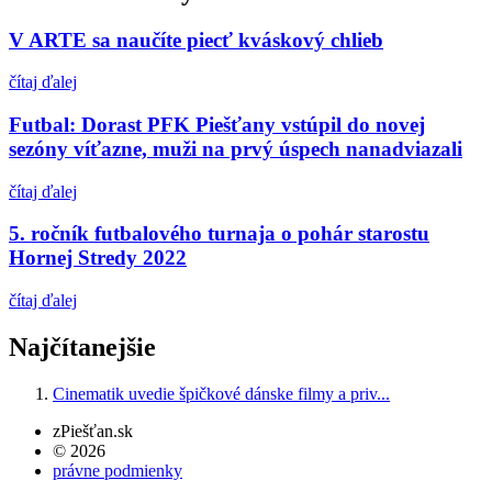
V ARTE sa naučíte piecť kváskový chlieb
čítaj ďalej
Futbal: Dorast PFK Piešťany vstúpil do novej
sezóny víťazne, muži na prvý úspech nanadviazali
čítaj ďalej
5. ročník futbalového turnaja o pohár starostu
Hornej Stredy 2022
čítaj ďalej
Najčítanejšie
Cinematik uvedie špičkové dánske filmy a priv...
zPiešťan.sk
© 2026
právne podmienky