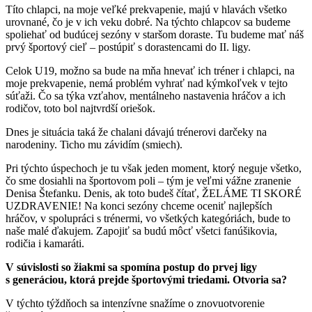
Títo chlapci, na moje veľké prekvapenie, majú v hlavách všetko
urovnané, čo je v ich veku dobré. Na týchto chlapcov sa budeme
spoliehať od budúcej sezóny v staršom doraste. Tu budeme mať náš
prvý športový cieľ – postúpiť s dorastencami do II. ligy.
Celok U19, možno sa bude na mňa hnevať ich tréner i chlapci, na
moje prekvapenie, nemá problém vyhrať nad kýmkoľvek v tejto
súťaži. Čo sa týka vzťahov, mentálneho nastavenia hráčov a ich
rodičov, toto bol najtvrdší oriešok.
Dnes je situácia taká že chalani dávajú trénerovi darčeky na
narodeniny. Ticho mu závidím (smiech).
Pri týchto úspechoch je tu však jeden moment, ktorý neguje všetko,
čo sme dosiahli na športovom poli – tým je veľmi vážne zranenie
Denisa Štefanku. Denis, ak toto budeš čítať, ŽELÁME TI SKORÉ
UZDRAVENIE! Na konci sezóny chceme oceniť najlepších
hráčov, v spolupráci s trénermi, vo všetkých kategóriách, bude to
naše malé ďakujem. Zapojiť sa budú môcť všetci fanúšikovia,
rodičia i kamaráti.
V súvislosti so žiakmi sa spomína postup do prvej ligy
s generáciou, ktorá prejde športovými triedami. Otvoria sa?
V týchto týždňoch sa intenzívne snažíme o znovuotvorenie