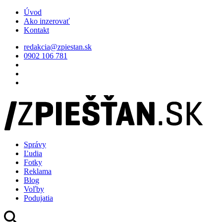
Úvod
Ako inzerovať
Kontakt
redakcia@zpiestan.sk
0902 106 781
Správy
Ľudia
Fotky
Reklama
Blog
Voľby
Podujatia