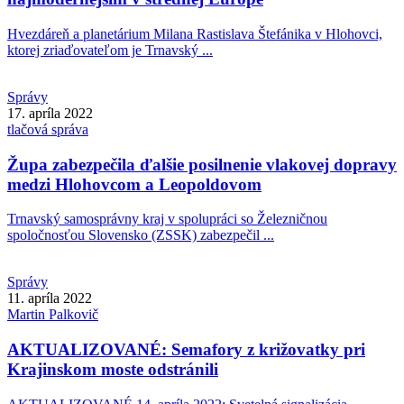
Hvezdáreň a planetárium Milana Rastislava Štefánika v Hlohovci,
ktorej zriaďovateľom je Trnavský ...
Správy
17. apríla 2022
tlačová správa
Župa zabezpečila ďalšie posilnenie vlakovej dopravy
medzi Hlohovcom a Leopoldovom
Trnavský samosprávny kraj v spolupráci so Železničnou
spoločnosťou Slovensko (ZSSK) zabezpečil ...
Správy
11. apríla 2022
Martin
Palkovič
AKTUALIZOVANÉ: Semafory z križovatky pri
Krajinskom moste odstránili