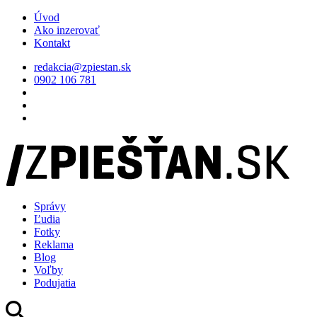
Úvod
Ako inzerovať
Kontakt
redakcia@zpiestan.sk
0902 106 781
Správy
Ľudia
Fotky
Reklama
Blog
Voľby
Podujatia