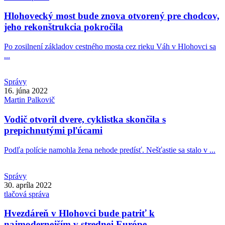
Hlohovecký most bude znova otvorený pre chodcov,
jeho rekonštrukcia pokročila
Po zosilnení základov cestného mosta cez rieku Váh v Hlohovci sa
...
Správy
16. júna 2022
Martin
Palkovič
Vodič otvoril dvere, cyklistka skončila s
prepichnutými pľúcami
Podľa polície namohla žena nehode predísť. Nešťastie sa stalo v ...
Správy
30. apríla 2022
tlačová správa
Hvezdáreň v Hlohovci bude patriť k
najmodernejším v strednej Európe