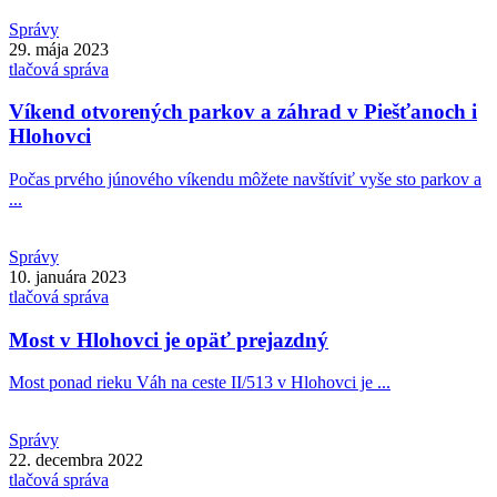
Správy
29. mája 2023
tlačová správa
Víkend otvorených parkov a záhrad v Piešťanoch i
Hlohovci
Počas prvého júnového víkendu môžete navštíviť vyše sto parkov a
...
Správy
10. januára 2023
tlačová správa
Most v Hlohovci je opäť prejazdný
Most ponad rieku Váh na ceste II/513 v Hlohovci je ...
Správy
22. decembra 2022
tlačová správa