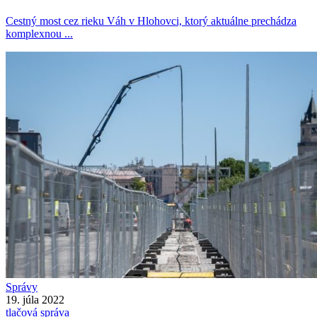
Cestný most cez rieku Váh v Hlohovci, ktorý aktuálne prechádza
komplexnou ...
Správy
19. júla 2022
tlačová správa