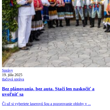
Správy
19. júla 2025
tlačová správa
Bez plánovania, bez auta. Stačí len naskočiť a
uvoľniť sa
Či už si vyberiete laserovú šou a pozorovanie oblohy v ...