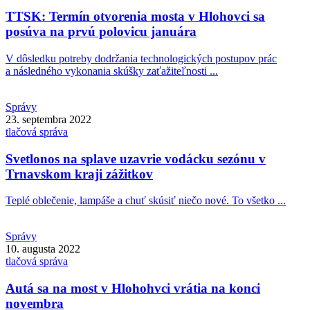
TTSK: Termín otvorenia mosta v Hlohovci sa
posúva na prvú polovicu januára
V dôsledku potreby dodržania technologických postupov prác
a následného vykonania skúšky zaťažiteľnosti ...
Správy
23. septembra 2022
tlačová správa
Svetlonos na splave uzavrie vodácku sezónu v
Trnavskom kraji zážitkov
Teplé oblečenie, lampáše a chuť skúsiť niečo nové. To všetko ...
Správy
10. augusta 2022
tlačová správa
Autá sa na most v Hlohohvci vrátia na konci
novembra