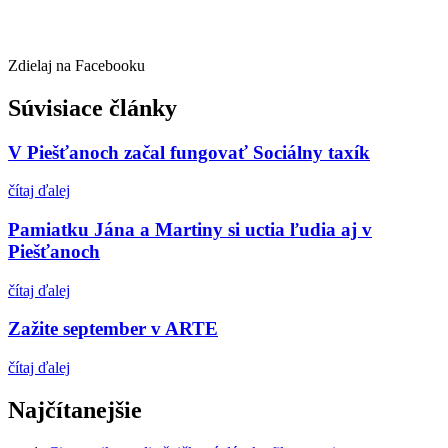
Zdielaj na Facebooku
Súvisiace články
V Piešťanoch začal fungovať Sociálny taxík
čítaj ďalej
Pamiatku Jána a Martiny si uctia ľudia aj v
Piešťanoch
čítaj ďalej
Zažite september v ARTE
čítaj ďalej
Najčítanejšie