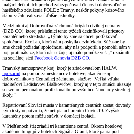
malými deťmi. Ich príchod zabezpečovali členovia dobrovoľného
hasičského združenia POLE z Trnavy, neskôr pokyny krízového
štábu začali realizovať ďalšie jednotky.
Medzi nimi aj Dobrovoľná záchranná brigáda civilnej ochrany
(DZB CO), ktorej príslušníci tento týždeň dezinfikovali priestory
karanténneho strediska. „Týmto by sme sa chceli poďakovať
spoločnosti EcoLab, ktorá nám poskytla dezinfekciu. Súčasne by
sme chceli požiadať spoločnosti, aby nás podporili a pomohli nám v
boji proti nákaze, ktorá nás sužuje, aj málo pomôže veľa,“ oznámili
na sociálnej sieti
Facebook členovia DZB CO
.
Trnavský samosprávny kraj, ktorý je zriaďovateľom HAĽW,
upozornil
na pomoc zamestnancov hotelovej akadémie aj
dobrovoľníkov z Centrálnej záchrannej služby: „Veľká vďaka
riaditeľovi Ladislavovi Blaškovičovi, ktorý aj v tejto situácii ukazuje
so svojím personálom profesionalitu prevyšujúcu štandardy strednej
školy.“
Repatriovaní Slováci musia v karanténnych centrách zostať dovtedy,
kým testy nepotvrdia, že netrpia ochorením Covid-19. Zvyšok
karantény potom môžu stráviť v domácej izolácii.
V Piešťanoch štát zriadil tri karanténne centrá. Okrem hotelovej
akadémie fungujú v hoteloch Signál a Granit, ktoré patria pod