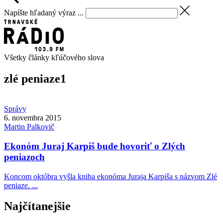
Napíšte hľadaný výraz ...
Všetky články kľúčového slova
zlé peniaze
1
Správy
6. novembra 2015
Martin
Palkovič
Ekonóm Juraj Karpiš bude hovoriť o Zlých
peniazoch
Koncom októbra vyšla kniha ekonóma Juraja Karpiša s názvom Zlé
peniaze. ...
Najčítanejšie