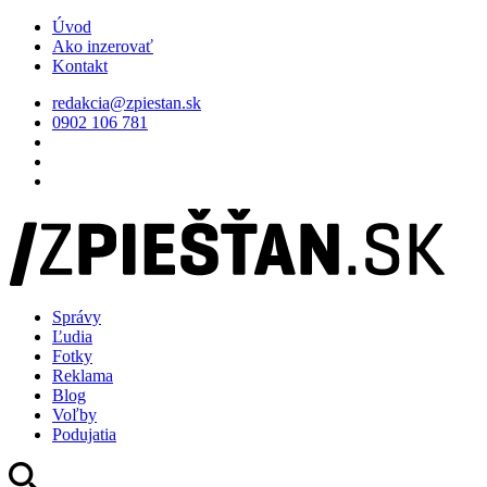
Úvod
Ako inzerovať
Kontakt
redakcia@zpiestan.sk
0902 106 781
Správy
Ľudia
Fotky
Reklama
Blog
Voľby
Podujatia