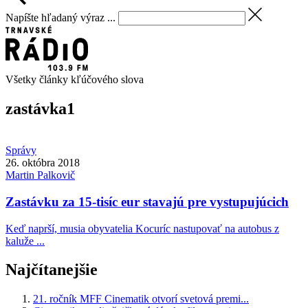
Napíšte hľadaný výraz ...
Všetky články kľúčového slova
zastávka
1
Správy
26. októbra 2018
Martin
Palkovič
Zastávku za 15-tisíc eur stavajú pre vystupujúcich
Keď naprší, musia obyvatelia Kocuríc nastupovať na autobus z
kaluže ...
Najčítanejšie
21. ročník MFF Cinematik otvorí svetová premi...