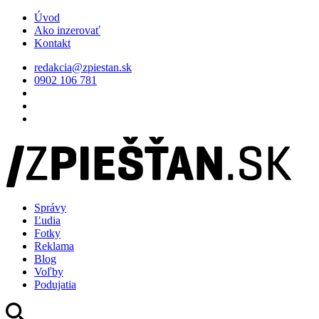
Úvod
Ako inzerovať
Kontakt
redakcia@zpiestan.sk
0902 106 781
Správy
Ľudia
Fotky
Reklama
Blog
Voľby
Podujatia