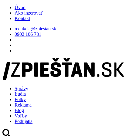
Úvod
Ako inzerovať
Kontakt
redakcia@zpiestan.sk
0902 106 781
Správy
Ľudia
Fotky
Reklama
Blog
Voľby
Podujatia