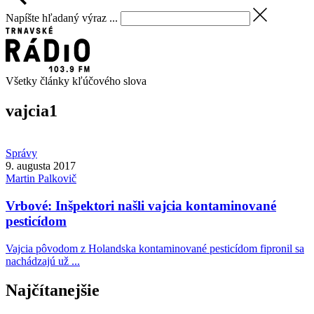
Napíšte hľadaný výraz ...
Všetky články kľúčového slova
vajcia
1
Správy
9. augusta 2017
Martin
Palkovič
Vrbové: Inšpektori našli vajcia kontaminované
pesticídom
Vajcia pôvodom z Holandska kontaminované pesticídom fipronil sa
nachádzajú už ...
Najčítanejšie