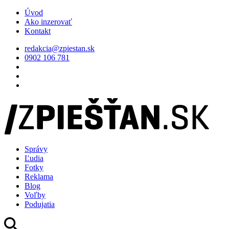
Úvod
Ako inzerovať
Kontakt
redakcia@zpiestan.sk
0902 106 781
Správy
Ľudia
Fotky
Reklama
Blog
Voľby
Podujatia