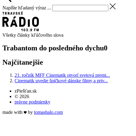
Napíšte hľadaný výraz ...
Všetky články kľúčového slova
Trabantom do posledného dychu
0
Najčítanejšie
21. ročník MFF Cinematik otvorí svetová premi...
Cinematik uvedie špičkové dánske filmy a priv...
zPiešťan.sk
© 2026
právne podmienky
made with
by
tomas
halo
.com