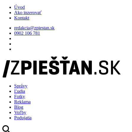
Úvod
Ako inzerovať
Kontakt
redakcia@zpiestan.sk
0902 106 781
Správy
Ľudia
Fotky
Reklama
Blog
Voľby
Podujatia