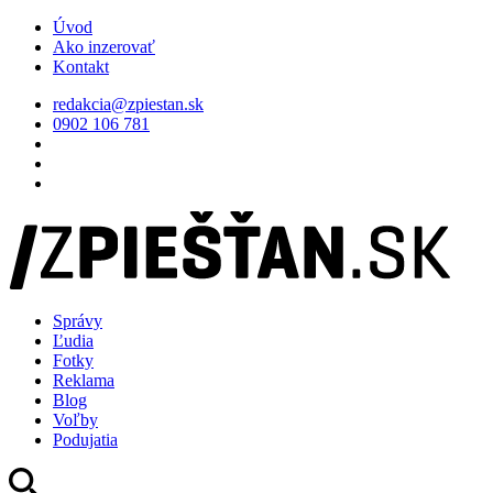
Úvod
Ako inzerovať
Kontakt
redakcia@zpiestan.sk
0902 106 781
Správy
Ľudia
Fotky
Reklama
Blog
Voľby
Podujatia