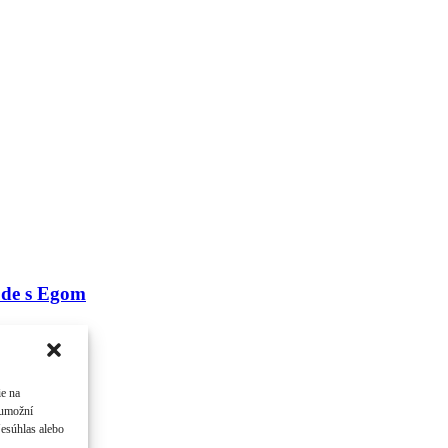
ude s Egom
ie na
 umožní
Nesúhlas alebo