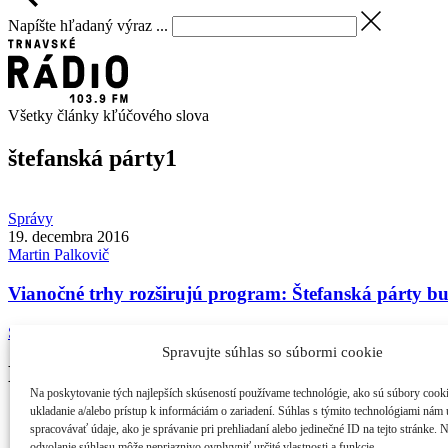
Napíšte hľadaný výraz ...
Všetky články kľúčového slova
štefanská párty
1
Správy
19. decembra 2016
Martin
Palkovič
Vianočné trhy rozširujú program: Štefanská párty b
S blížiacimi sa najkrajšími sviatkami v roku zábava na Námestí ...
Spravujte súhlas so súbormi cookie
Najčítanejšie
Na poskytovanie tých najlepších skúseností používame technológie, ako sú súbory cook
ukladanie a/alebo prístup k informáciám o zariadení. Súhlas s týmito technológiami nám
21. ročník MFF Cinematik otvorí svetová premi...
spracovávať údaje, ako je správanie pri prehliadaní alebo jedinečné ID na tejto stránke. 
Cinematik uvedie špičkové dánske filmy a priv...
odvolanie súhlasu môže nepriaznivo ovplyvniť určité vlastnosti a funkcie.