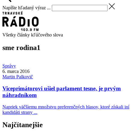
Napíšte hľadaný výraz ...
Všetky články kľúčového slova
sme rodina
1
Správy
6. marca 2016
Martin
Palkovič
Viceprimátorovi ušiel parlament tesne, je prvým
náhradníkom
Napriek väčšiemu množstvu preferenčných hlasov, ktoré získali iní
kandidáti strany ...
Najčítanejšie