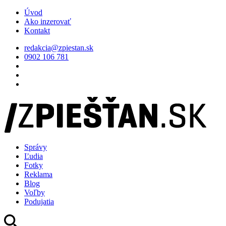
Úvod
Ako inzerovať
Kontakt
redakcia@zpiestan.sk
0902 106 781
Správy
Ľudia
Fotky
Reklama
Blog
Voľby
Podujatia