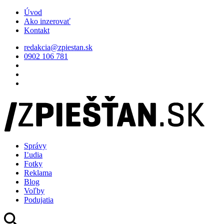
Úvod
Ako inzerovať
Kontakt
redakcia@zpiestan.sk
0902 106 781
Správy
Ľudia
Fotky
Reklama
Blog
Voľby
Podujatia