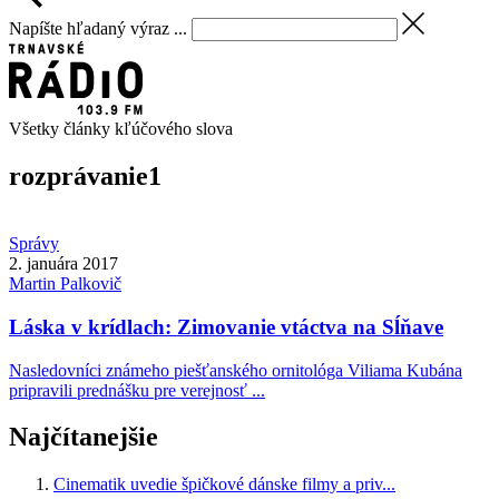
Napíšte hľadaný výraz ...
Všetky články kľúčového slova
rozprávanie
1
Správy
2. januára 2017
Martin
Palkovič
Láska v krídlach: Zimovanie vtáctva na Sĺňave
Nasledovníci známeho piešťanského ornitológa Viliama Kubána
pripravili prednášku pre verejnosť ...
Najčítanejšie
Cinematik uvedie špičkové dánske filmy a priv...