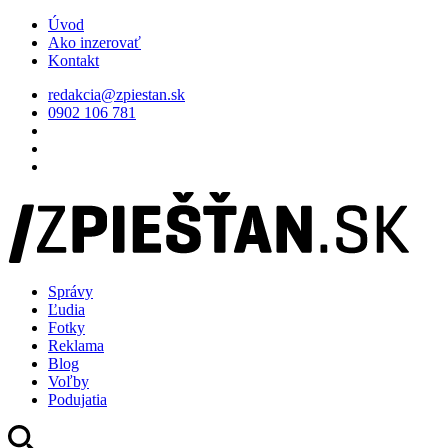
Úvod
Ako inzerovať
Kontakt
redakcia@zpiestan.sk
0902 106 781
Správy
Ľudia
Fotky
Reklama
Blog
Voľby
Podujatia