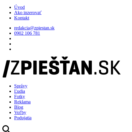
Úvod
Ako inzerovať
Kontakt
redakcia@zpiestan.sk
0902 106 781
Správy
Ľudia
Fotky
Reklama
Blog
Voľby
Podujatia