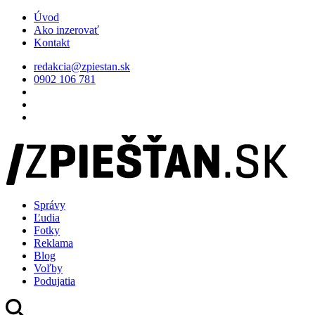
Úvod
Ako inzerovať
Kontakt
redakcia@zpiestan.sk
0902 106 781
Správy
Ľudia
Fotky
Reklama
Blog
Voľby
Podujatia