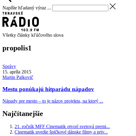
Napíšte hľadaný výraz ...
Všetky články kľúčového slova
propolis
1
Správy
15. apríla 2015
Martin
Palkovič
Mestu ponúkajú hitparádu nápadov
Nápady pre mesto – to je názov projektu, na ktorý ...
Najčítanejšie
21. ročník MFF Cinematik otvorí svetová premi...
Cinematik uvedie špičkové dánske filmy a priv...