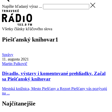
Napíšte hľadaný výraz ...
Všetky články kľúčového slova
Piešťanský knihovar
1
Správy
11. augusta 2021
Martin
Palkovič
Divadlo, výstavy i komentované prehliadky. Začal
sa Piešťanský knihovar
Mestská knižnica, Mesto Piešťany a Rezort Piešťany vás pozývajú
na ...
Najčítanejšie