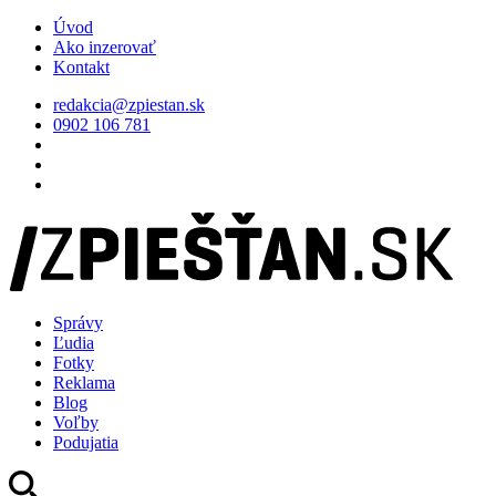
Úvod
Ako inzerovať
Kontakt
redakcia@zpiestan.sk
0902 106 781
Správy
Ľudia
Fotky
Reklama
Blog
Voľby
Podujatia