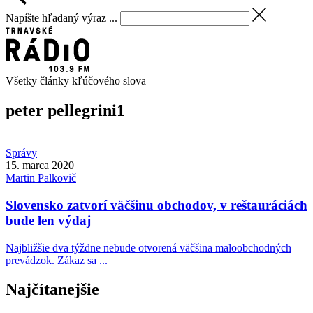
Napíšte hľadaný výraz ...
Všetky články kľúčového slova
peter pellegrini
1
Správy
15. marca 2020
Martin
Palkovič
Slovensko zatvorí väčšinu obchodov, v reštauráciách
bude len výdaj
Najbližšie dva týždne nebude otvorená väčšina maloobchodných
prevádzok. Zákaz sa ...
Najčítanejšie