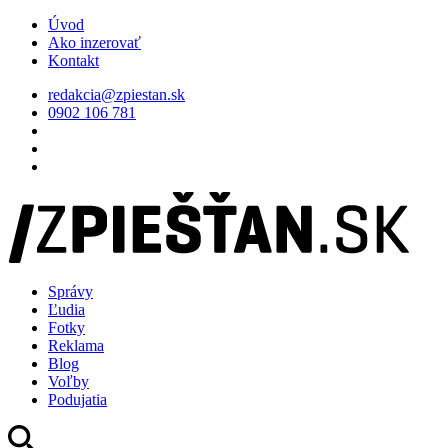
Úvod
Ako inzerovať
Kontakt
redakcia@zpiestan.sk
0902 106 781
Správy
Ľudia
Fotky
Reklama
Blog
Voľby
Podujatia