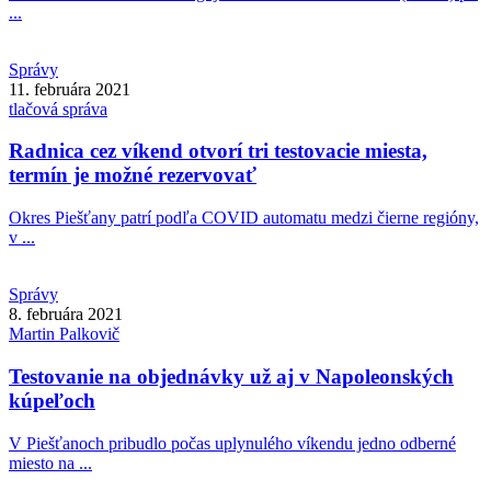
...
Správy
11. februára 2021
tlačová správa
Radnica cez víkend otvorí tri testovacie miesta,
termín je možné rezervovať
Okres Piešťany patrí podľa COVID automatu medzi čierne regióny,
v ...
Správy
8. februára 2021
Martin
Palkovič
Testovanie na objednávky už aj v Napoleonských
kúpeľoch
V Piešťanoch pribudlo počas uplynulého víkendu jedno odberné
miesto na ...