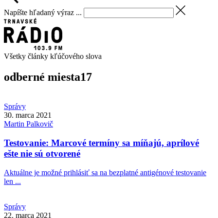
Napíšte hľadaný výraz ...
Všetky články kľúčového slova
odberné miesta
17
Správy
30. marca 2021
Martin
Palkovič
Testovanie: Marcové termíny sa míňajú, aprílové
ešte nie sú otvorené
Aktuálne je možné prihlásiť sa na bezplatné antigénové testovanie
len ...
Správy
22. marca 2021