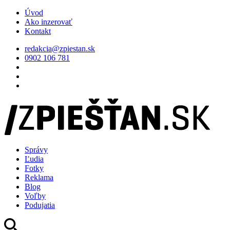
Úvod
Ako inzerovať
Kontakt
redakcia@zpiestan.sk
0902 106 781
Správy
Ľudia
Fotky
Reklama
Blog
Voľby
Podujatia